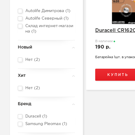
Autolife Димитрова (
1
)
Autolife Северный (
1
)
Склад интернет-магази
Duracell CR162
на (
1
)
В наличии
190 р.
Новый
Батарейка 1шт. в упако
Нет (
2
)
КУПИТЬ
Хит
Нет (
2
)
Бренд
Duracell (
1
)
Samsung Pleomax (
1
)