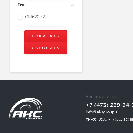
Тип
CR1620 (
2
)
Наши контакты
+7 (473) 229-24-
info@aksgroup.su
пн-сб: 9:00 - 17:00, вс: