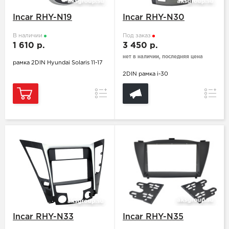
Incar RHY-N19
Incar RHY-N30
В наличии
Под заказ
1 610 р.
3 450 р.
нет в наличии, последняя цена
рамка 2DIN Hyundai Solaris 11-17
2DIN рамка i-30
Сравнение
Сравн
Incar RHY-N33
Incar RHY-N35