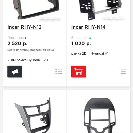
Incar RHY-N12
Incar RHY-N14
Под заказ
В наличии
2 520 р.
1 020 р.
нет в наличии, последняя цена
рамка 2Din Hyundai H1
2DIN рамка Hyundai i-20
Сравнение
Сравн