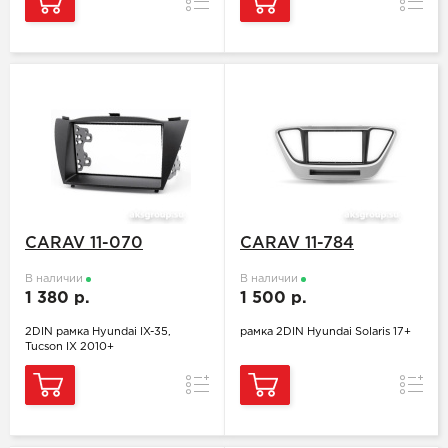
Сравнение
Сравн
CARAV 11-070
CARAV 11-784
В наличии
В наличии
1 380 р.
1 500 р.
2DIN рамка Hyundai IX-35,
рамка 2DIN Hyundai Solaris 17+
Tucson IX 2010+
Сравнение
Сравн