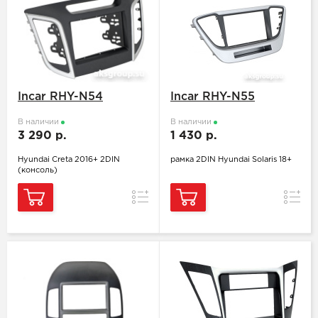
Incar RHY-N54
Incar RHY-N55
В наличии
В наличии
3 290 р.
1 430 р.
Hyundai Creta 2016+ 2DIN
рамка 2DIN Hyundai Solaris 18+
(консоль)
Сравнение
Сравн