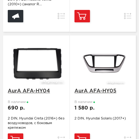
(2010+) (аналог R...
Сравнение
Сравн
AurA AFA-HY04
AurA AFA-HY05
В наличии
В наличии
690 р.
1 580 р.
2 DIN, Hyundai Creta (2016+) без
2 DIN, Hyundai Solaris (2017+)
воздуховодов, с боковым
крепежом