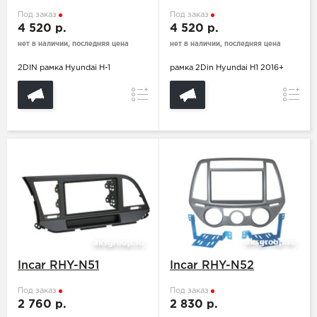
Под заказ
Под заказ
4 520 р.
4 520 р.
нет в наличии, последняя цена
нет в наличии, последняя цена
2DIN рамка Hyundai H-1
рамка 2Din Hyundai H1 2016+
Сравнение
Сравн
Incar RHY-N51
Incar RHY-N52
Под заказ
Под заказ
2 760 р.
2 830 р.