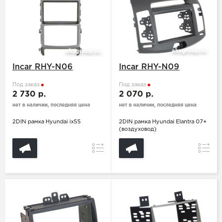
Incar RHY-N06
Incar RHY-N09
Под заказ
Под заказ
2 730 р.
2 070 р.
нет в наличии, последняя цена
нет в наличии, последняя цена
2DIN рамка Hyundai ix55
2DIN рамка Hyundai Elantra 07+
(воздуховод)
Сравнение
Сравн