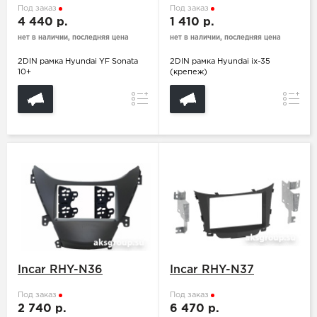
Под заказ
Под заказ
4 440 р.
1 410 р.
нет в наличии, последняя цена
нет в наличии, последняя цена
2DIN рамка Hyundai YF Sonata
2DIN рамка Hyundai ix-35
10+
(крепеж)
Сравнение
Сравн
Incar RHY-N36
Incar RHY-N37
Под заказ
Под заказ
2 740 р.
6 470 р.