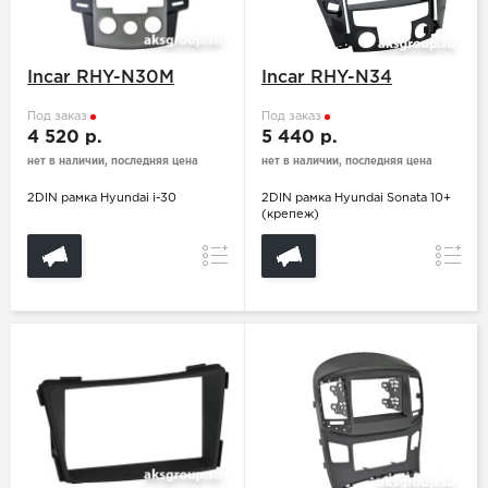
Incar RHY-N30M
Incar RHY-N34
Под заказ
Под заказ
4 520 р.
5 440 р.
нет в наличии, последняя цена
нет в наличии, последняя цена
2DIN рамка Hyundai i-30
2DIN рамка Hyundai Sonata 10+
(крепеж)
Сравнение
Сравн