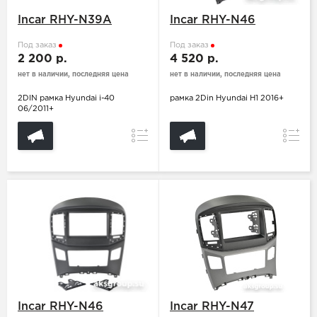
Incar RHY-N39A
Incar RHY-N46
Под заказ
Под заказ
2 200 р.
4 520 р.
нет в наличии, последняя цена
нет в наличии, последняя цена
2DIN рамка Hyundai i-40
рамка 2Din Hyundai H1 2016+
06/2011+
Сравнение
Сравн
Incar RHY-N46
Incar RHY-N47