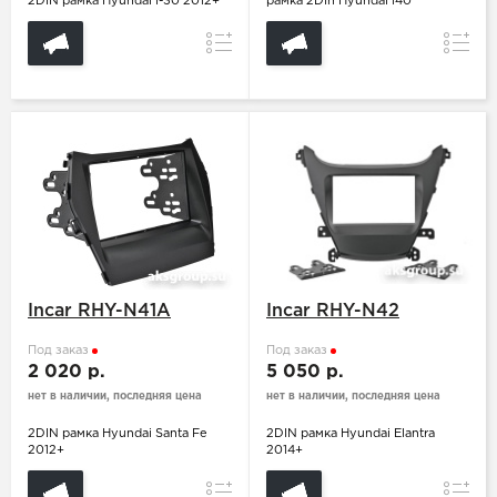
2DIN рамка Hyundai i-30 2012+
рамка 2Din Hyundai i40
Сравнение
Сравн
Incar RHY-N41A
Incar RHY-N42
Под заказ
Под заказ
2 020 р.
5 050 р.
нет в наличии, последняя цена
нет в наличии, последняя цена
2DIN рамка Hyundai Santa Fe
2DIN рамка Hyundai Elantra
2012+
2014+
Сравнение
Сравн