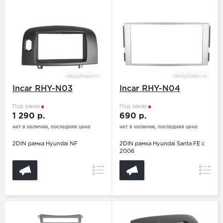
Incar RHY-N03
Incar RHY-N04
Под заказ
Под заказ
1 290 р.
690 р.
нет в наличии, последняя цена
нет в наличии, последняя цена
2DIN рамка Hyundai NF
2DIN рамка Hyundai Santa FE c
2006
Сравнение
Сравн