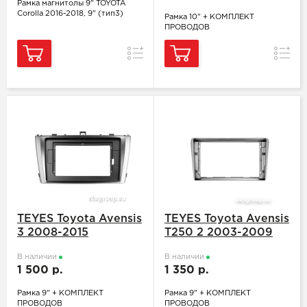
Рамка магнитолы 9" TOYOTA
Corolla 2016-2018, 9" (тип3)
Рамка 10" + КОМПЛЕКТ
ПРОВОДОВ
Сравнение
Сравн
TEYES Toyota Avensis
TEYES Toyota Avensis
3 2008-2015
T250 2 2003-2009
В наличии
В наличии
1 500 р.
1 350 р.
Рамка 9" + КОМПЛЕКТ
Рамка 9" + КОМПЛЕКТ
ПРОВОДОВ
ПРОВОДОВ