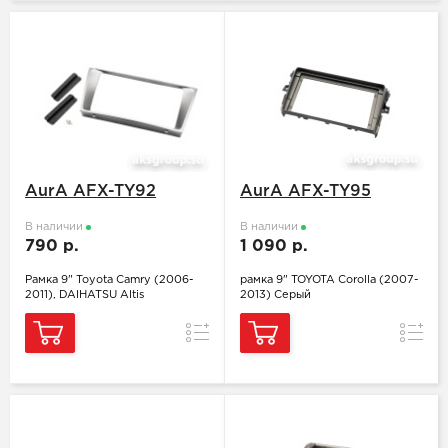
AurA AFX-TY92
AurA AFX-TY95
В наличии
В наличии
790 р.
1 090 р.
Рамка 9" Toyota Camry (2006-
рамка 9" TOYOTA Corolla (2007-
2011), DAIHATSU Altis
2013) Серый
Сравнение
Сравн