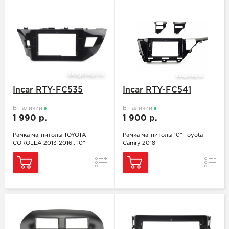
Incar RTY-FC535
Incar RTY-FC541
В наличии
В наличии
1 990 р.
1 900 р.
Рамка магнитолы TOYOTA
Рамка магнитолы 10" Toyota
COROLLA 2013-2016 , 10"
Camry 2018+
Сравнение
Сравн