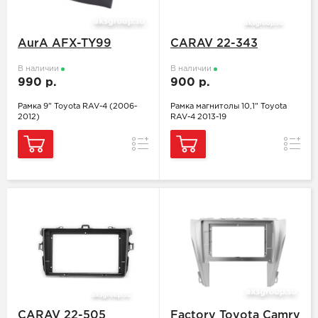
AurA AFX-TY99
CARAV 22-343
В наличии
В наличии
990 р.
900 р.
Рамка 9" Toyota RAV-4 (2006-
Рамка магнитолы 10,1" Toyota
2012)
RAV-4 2013-19
Сравнение
Сравн
CARAV 22-505
Factory Toyota Camry