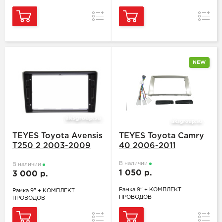
Сравнение
Сравн
NEW
TEYES Toyota Avensis
TEYES Toyota Camry
T250 2 2003-2009
40 2006-2011
Вверх
В наличии
В наличии
1 050 р.
3 000 р.
Рамка 9" + КОМПЛЕКТ
Рамка 9" + КОМПЛЕКТ
ПРОВОДОВ
ПРОВОДОВ
Сравнение
Сравн