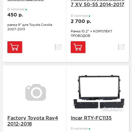
7 XV 50-55 2014-2017
В наличии
глянец
450 р.
В наличии
2 700 р.
рамка 9" для Toyota Corolla
2007-2013
Рамка 10.2" + КОМПЛЕКТ
ПРОВОДОВ
Сравнение
Сравн
Factory Toyota Rav4
Incar RTY-FC1135
2012-2018
В наличии