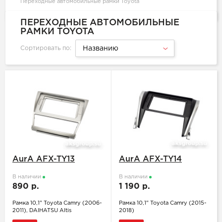
Переходные автомобильные рамки Toyota
ПЕРЕХОДНЫЕ АВТОМОБИЛЬНЫЕ
РАМКИ TOYOTA
Сортировать по:
Названию
AurA AFX-TY13
AurA AFX-TY14
В наличии
В наличии
890 р.
1 190 р.
Рамка 10,1" Toyota Camry (2006-
Рамка 10,1" Toyota Camry (2015-
2011), DAIHATSU Altis
2018)