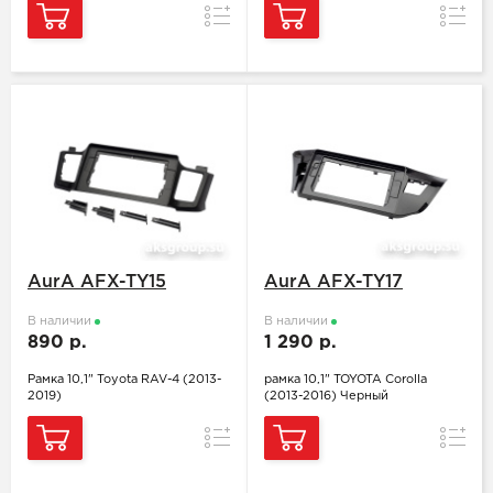
Сравнение
Сравн
AurA AFX-TY15
AurA AFX-TY17
В наличии
В наличии
890 р.
1 290 р.
Рамка 10,1" Toyota RAV-4 (2013-
рамка 10,1" TOYOTA Corolla
2019)
(2013-2016) Черный
Сравнение
Сравн