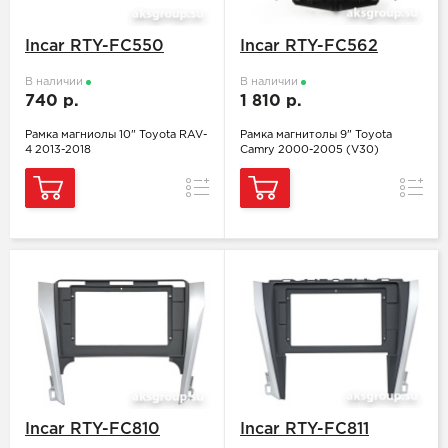
Incar RTY-FC550
Incar RTY-FC562
В наличии
В наличии
740 р.
1 810 р.
Рамка магниолы 10" Toyota RAV-
Рамка магнитолы 9" Toyota
4 2013-2018
Camry 2000-2005 (V30)
Сравнение
Сравн
Incar RTY-FC810
Incar RTY-FC811