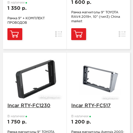
1 600 р.
В наличии
1 350 р.
Рамка магнитолы 9" TOYOTA
RAV4 2019+, 10" (тип3) China
Рамка 9" + КОМПЛЕКТ
market
ПРОВОДОВ
Сравнение
Сравн
Incar RTY-FC1230
Incar RTY-FC517
В наличии
В наличии
1 750 р.
1 200 р.
Рамка магнитолы 9" TOYOTA
Рамка магнитолы Avensis 2003-