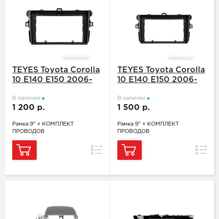
TEYES Toyota Corolla
TEYES Toyota Corolla
10 E140 E150 2006-
10 E140 E150 2006-
2013
2013 с воздуховодом
В наличии
В наличии
1 200 р.
1 500 р.
Рамка 9" + КОМПЛЕКТ
Рамка 9" + КОМПЛЕКТ
ПРОВОДОВ
ПРОВОДОВ
Сравнение
Сравн