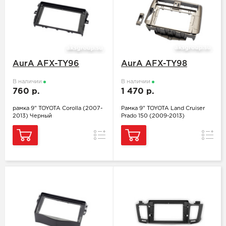
AurA AFX-TY96
AurA AFX-TY98
В наличии
В наличии
760 р.
1 470 р.
рамка 9" TOYOTA Corolla (2007-
Рамка 9" TOYOTA Land Cruiser
2013) Черный
Prado 150 (2009-2013)
Сравнение
Сравн