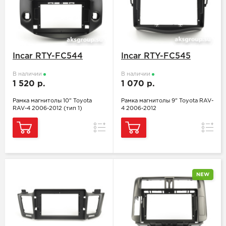
Incar RTY-FC544
Incar RTY-FC545
В наличии
В наличии
1 520 р.
1 070 р.
Рамка магнитолы 10" Toyota
Рамка магнитолы 9" Toyota RAV-
RAV-4 2006-2012 (тип 1)
4 2006-2012
Сравнение
Сравн
NEW