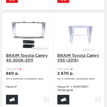
BRAIM Toyota Camry
BRAIM Toyota Camry
40 2006-2011
V55 (2015)
Под заказ
Под заказ
660 р.
2 670 р.
нет в наличии, последняя цена
нет в наличии, последняя цена
Рамка 9"
Рамка 10" + КОМПЛЕКТ
ПРОВОДОВ
Сравнение
Сравн