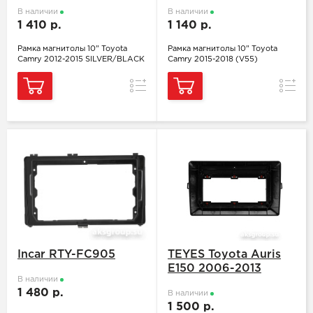
В наличии
В наличии
1 410 р.
1 140 р.
Рамка магнитолы 10" Toyota
Рамка магнитолы 10" Toyota
Camry 2012-2015 SILVER/BLACK
Camry 2015-2018 (V55)
Сравнение
Сравн
Incar RTY-FC905
TEYES Toyota Auris
E150 2006-2013
В наличии
1 480 р.
В наличии
1 500 р.