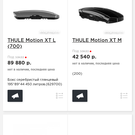
THULE Motion XT L
THULE Motion XT M
(700)
Под заказ
42 540 р.
Под заказ
89 880 р.
нет в наличии, последняя цена
нет в наличии, последняя цена
(200)
Бокс серебристый глянцевый
195*89*44 450 литров.(629700)
Сравнение
Сравн