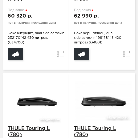
Под заказ
Под заказ
60 320 р.
62 990 р.
нет в наличии, последняя цена
нет в наличии, последняя цена
Бокс антрацит, dual side,aeroskin
Бокс черн глянец, dual
232*70*42 430 литров.
side,aeroskin 196*78*43 420
(634700)
литров.(634801)
Сравнение
Сравн
THULE Touring L
THULE Touring L
(780)
(780)