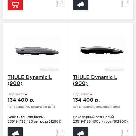
Сравнение
Сравн
THULE Dynamic L
THULE Dynamic L
(900)
(900)
Под заказ
Под заказ
134 400 р.
134 400 р.
нет в наличии, последняя цена
нет в наличии, последняя цена
Бокс титан глянцевый
Бокс черный глянцевый
235*94*35 430 литров.(612901)
235*94*35 430 литров.(612900)
Сравнение
Сравн