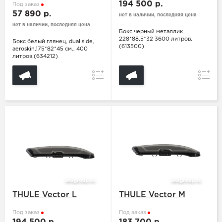
194 500 р.
Под заказ
57 890 р.
нет в наличии, последняя цена
нет в наличии, последняя цена
Бокс черный металлик
228*88,5*32 3600 литров.
Бокс белый глянец, dual side,
(613500)
aeroskin,175*82*45 см., 400
литров.(634212)
Сравнение
Сравн
THULE Vector L
THULE Vector M
Под заказ
Под заказ