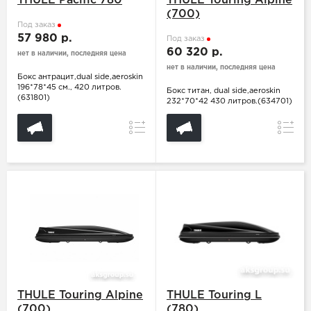
THULE Pacific 780
THULE Touring Alpine
(700)
Под заказ
57 980 р.
Под заказ
60 320 р.
нет в наличии, последняя цена
нет в наличии, последняя цена
Бокс антрацит,dual side,aeroskin
196*78*45 см., 420 литров.
Бокс титан, dual side,aeroskin
(631801)
232*70*42 430 литров.(634701)
Сравнение
Сравн
THULE Touring Alpine
THULE Touring L
(700)
(780)