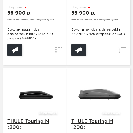
Под заказ
Под заказ
56 900 р.
56 900 р.
нет в наличии, последняя цена
нет в наличии, последняя цена
Бокс антрацит, dual
Бокс титан, dual side,aeroskin
side,aeroskin,196*78*43 420
196*78*43 420 литров.(634800)
литров.(634804)
Сравнение
Сравн
THULE Touring M
THULE Touring M
(200)
(200)