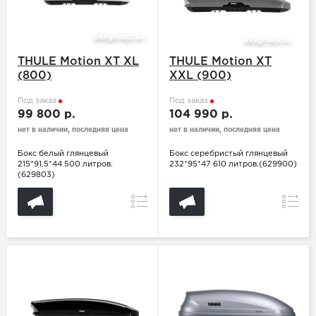
THULE Motion XT XL
THULE Motion XT
(800)
XXL (900)
Под заказ
Под заказ
99 800 р.
104 990 р.
нет в наличии, последняя цена
нет в наличии, последняя цена
Бокс белый глянцевый
Бокс серебристый глянцевый
215*91,5*44 500 литров.
232*95*47 610 литров.(629900)
(629803)
Сравнение
Сравн