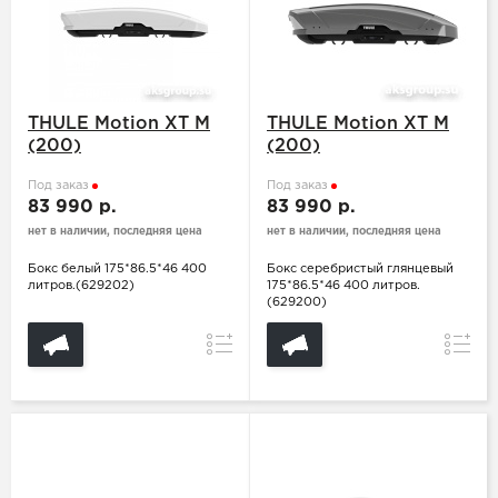
THULE Motion XT M
THULE Motion XT M
(200)
(200)
Под заказ
Под заказ
83 990 р.
83 990 р.
нет в наличии, последняя цена
нет в наличии, последняя цена
Бокс белый 175*86.5*46 400
Бокс серебристый глянцевый
литров.(629202)
175*86.5*46 400 литров.
(629200)
Сравнение
Сравн