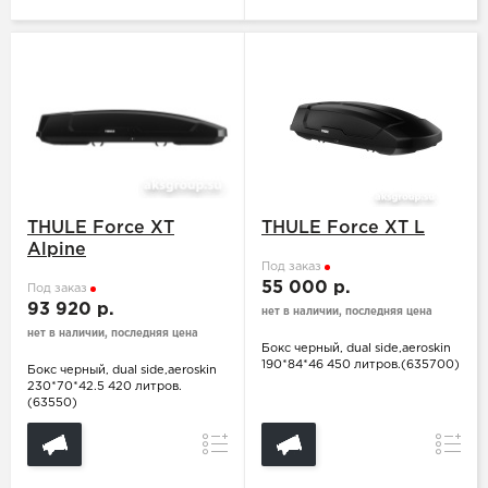
THULE Force XT
THULE Force XT L
Alpine
Под заказ
55 000 р.
Под заказ
93 920 р.
нет в наличии, последняя цена
нет в наличии, последняя цена
Бокс черный, dual side,aeroskin
190*84*46 450 литров.(635700)
Бокс черный, dual side,aeroskin
230*70*42.5 420 литров.
(63550)
Сравнение
Сравн