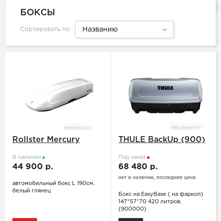
БОКСЫ
Сортировать по:
Названию
Rollster Mercury
THULE BackUp (900)
В наличии
Под заказ
44 900 р.
68 480 р.
нет в наличии, последняя цена
автомобильный бокс L 190см,
белый глянец
Бокс на EasyBase ( на фаркоп)
147*57*70 420 литров.
(900000)