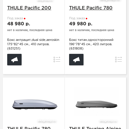
THULE Pacific 200
THULE Pacific 780
Под заказ
Под заказ
48 980 р.
49 980 р.
нет в наличии, последняя цена
нет в наличии, последняя цена
Бокс антрацит,dual side,aeroskin
Бокс титан,односторонний
175*82*45 см., 410 литров.
196*78*45 см., 420 литров.
(631251)
(631808)
Сравнение
Сравн