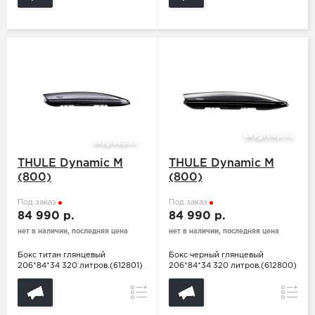
THULE Dynamic M
THULE Dynamic M
(800)
(800)
Под заказ
Под заказ
84 990 р.
84 990 р.
нет в наличии, последняя цена
нет в наличии, последняя цена
Бокс титан глянцевый
Бокс черный глянцевый
206*84*34 320 литров.(612801)
206*84*34 320 литров.(612800)
Сравнение
Сравн