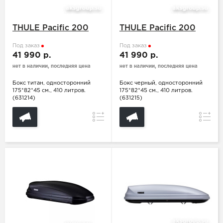
THULE Pacific 200
THULE Pacific 200
Под заказ
Под заказ
41 990 р.
41 990 р.
нет в наличии, последняя цена
нет в наличии, последняя цена
Бокс титан, односторонний
Бокс черный, односторонний
175*82*45 см., 410 литров.
175*82*45 см., 410 литров.
(631214)
(631215)
Сравнение
Сравн