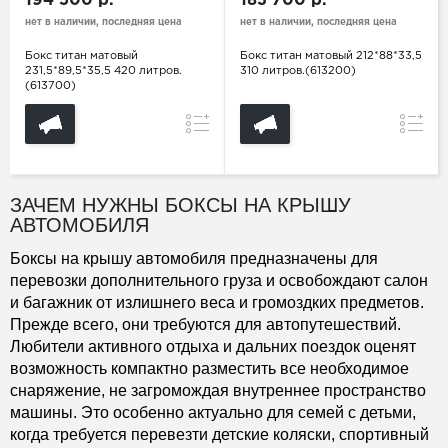
194 500 р.
183 700 р.
нет в наличии, последняя цена
нет в наличии, последняя цена
Бокс титан матовый
Бокс титан матовый 212*88*33,5
231,5*89,5*35,5 420 литров.
310 литров.(613200)
(613700)
Сравнение
Сравн
ЗАЧЕМ НУЖНЫ БОКСЫ НА КРЫШУ
АВТОМОБИЛЯ
Боксы на крышу автомобиля предназначены для
перевозки дополнительного груза и освобождают салон
и багажник от излишнего веса и громоздких предметов.
Прежде всего, они требуются для автопутешествий.
Любители активного отдыха и дальних поездок оценят
возможность компактно разместить все необходимое
снаряжение, не загромождая внутреннее пространство
машины. Это особенно актуально для семей с детьми,
когда требуется перевезти детские коляски, спортивный