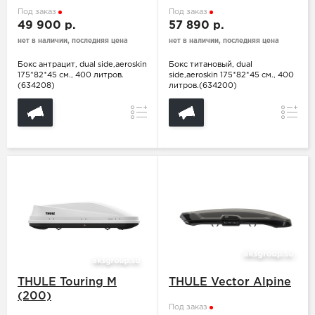
Под заказ
Под заказ
49 900 р.
57 890 р.
нет в наличии, последняя цена
нет в наличии, последняя цена
Бокс антрацит, dual side,aeroskin
Бокс титановый, dual
175*82*45 см., 400 литров.
side,aeroskin 175*82*45 см., 400
(634208)
литров.(634200)
Сравнение
Сравн
THULE Touring M
THULE Vector Alpine
(200)
Под заказ