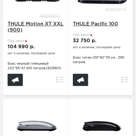
THULE Motion XT XXL
THULE Pacific 100
(900)
Под заказ
32 750 р.
Под заказ
104 990 р.
нет в наличии, последняя цена
нет в наличии, последняя цена
Бокс титан,139*90*39 см., 390
литров.
Бокс черный глянцевый
232*95*47 610 литров.(629901)
Сравнение
Сравн