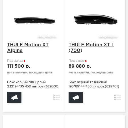
THULE Motion XT
THULE Motion XT L
Alpine
(700)
Под заказ
Под заказ
111 500 р.
89 880 р.
нет в наличии, последняя цена
нет в наличии, последняя цена
Бокс черный глянцевый
Бокс черный глянцевый
232*94*35 450 литров.(629501)
195*89*44 450 литров.(629701)
Сравнение
Сравн