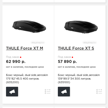
THULE Force XT M
THULE Force XT S
Под заказ
Под заказ
62 990 р.
57 890 р.
нет в наличии, последняя цена
нет в наличии, последняя цена
Бокс черный, dual side,aeroskin
Бокс черный, dual side,aeroskin
175*82*45.5 400 литров.
139*89.5*34 300 литров.
(635200)
(635100)
Сравнение
Сравн