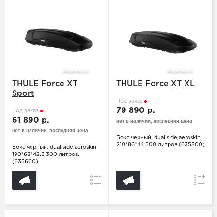
THULE Force XT
THULE Force XT XL
Sport
Под заказ
79 890 р.
Под заказ
61 890 р.
нет в наличии, последняя цена
нет в наличии, последняя цена
Бокс черный, dual side,aeroskin
210*86*44 500 литров.(635800)
Бокс черный, dual side,aeroskin
190*63*42.5 300 литров.
(635600)
Сравнение
Сравн