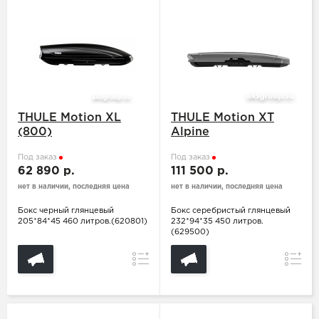
THULE Motion XL
THULE Motion XT
(800)
Alpine
Под заказ
Под заказ
62 890 р.
111 500 р.
нет в наличии, последняя цена
нет в наличии, последняя цена
Бокс черный глянцевый
Бокс серебристый глянцевый
205*84*45 460 литров.(620801)
232*94*35 450 литров.
(629500)
Сравнение
Сравн