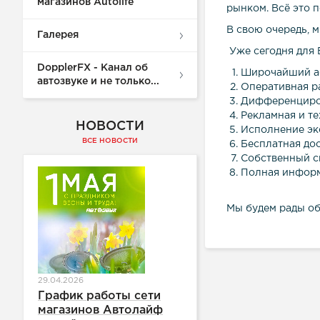
магазинов Autolife
рынком. Всё это 
В свою очередь, 
Галерея
Уже сегодня для 
DopplerFX - Канал об
Широчайший ас
автозвуке и не только...
Оперативная р
Дифференциров
Рекламная и т
НОВОСТИ
Исполнение эк
ВСЕ НОВОСТИ
Бесплатная дос
Собственный с
Полная информ
Мы будем рады об
29.04.2026
График работы сети
магазинов Автолайф