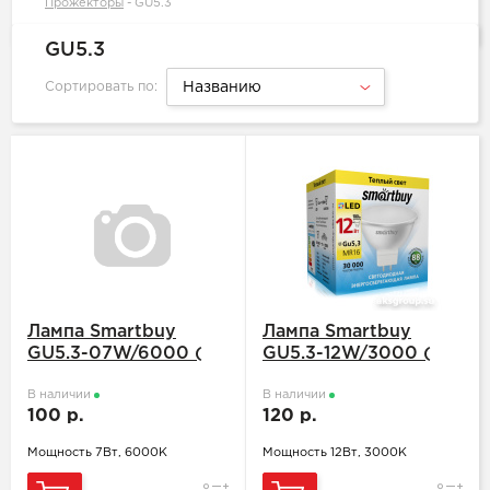
Прожекторы
-
GU5.3
GU5.3
Сортировать по:
Названию
Лампа Smartbuy
Лампа Smartbuy
GU5.3-07W/6000 (
GU5.3-12W/3000 (
SBL-GU5.3-07-6K-N )
SBL-GU5.3-12-3K-N )
В наличии
В наличии
100 р.
120 р.
Мощность 7Вт, 6000К
Мощность 12Вт, 3000К