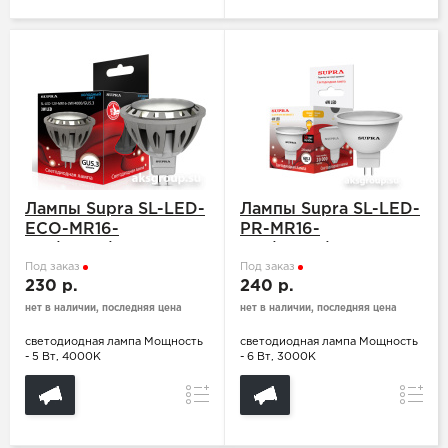
Лампы Supra SL-LED-
Лампы Supra SL-LED-
ECO-MR16-
PR-MR16-
5W/4000/GU5.3
6W/3000/GU5.3
Под заказ
Под заказ
230 р.
240 р.
нет в наличии, последняя цена
нет в наличии, последняя цена
светодиодная лампа Мощность
светодиодная лампа Мощность
- 5 Вт, 4000К
- 6 Вт, 3000К
Сравнение
Сравн