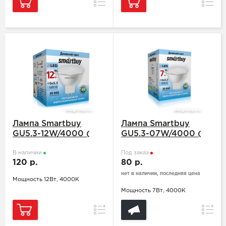
Сравнение
Сравн
Лампа Smartbuy
Лампа Smartbuy
GU5.3-12W/4000 (
GU5.3-07W/4000 (
SBL-GU5.3-12-4K-N )
SBL-GU5.3-07-4K-N )
В наличии
Под заказ
120 р.
80 р.
нет в наличии, последняя цена
Мощность 12Вт, 4000К
Мощность 7Вт, 4000К
Сравнение
Сравн