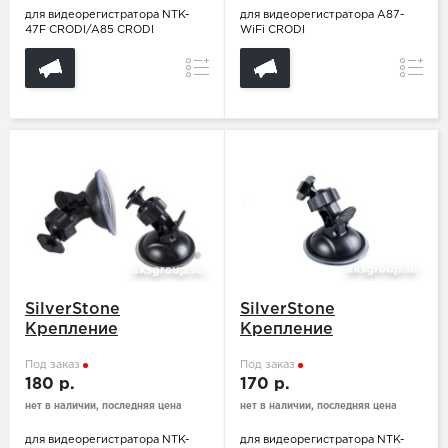
для видеорегистратора NTK-
для видеорегистратора A87-
47F CRODI/A85 CRODI
WiFi CRODI
Сравнение
Сравн
SilverStone
SilverStone
Крепление
Крепление
Под заказ
Под заказ
180 р.
170 р.
нет в наличии, последняя цена
нет в наличии, последняя цена
для видеорегистратора NTK-
для видеорегистратора NTK-