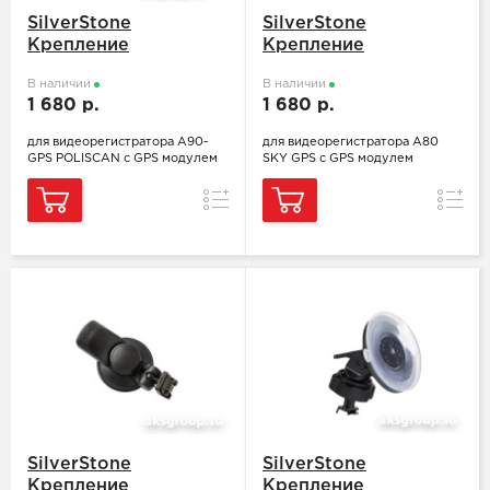
SilverStone
SilverStone
Крепление
Крепление
В наличии
В наличии
1 680 р.
1 680 р.
для видеорегистратора A90-
для видеорегистратора A80
GPS POLISCAN с GPS модулем
SKY GPS с GPS модулем
Сравнение
Сравн
SilverStone
SilverStone
Крепление
Крепление