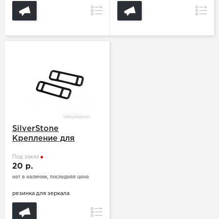
Сравнение
Сравн
SilverStone
Крепление для
зеркала NTK-370
DUO
Под заказ
20 р.
нет в наличии, последняя цена
резинка для зеркала
Сравнение