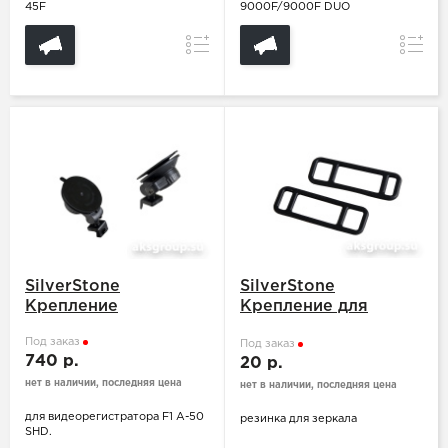
45F
9000F/9000F DUO
Сравнение
Сравн
SilverStone
SilverStone
Крепление
Крепление для
зеркала NTK-351DUO
Под заказ
Под заказ
740 р.
20 р.
нет в наличии, последняя цена
нет в наличии, последняя цена
для видеорегистратора F1 A-50
резинка для зеркала
SHD.