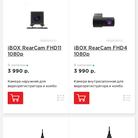
iBOX RearCam FHD11
iBOX RearCam FHD4
1080p
1080p
В наличии
В наличии
3 990 р.
3 990 р.
Камера наружняя для
Камера внутрисалонная для
видеорегистратора и комбо
видеорегистратора и комбо
Сравнение
Сравн