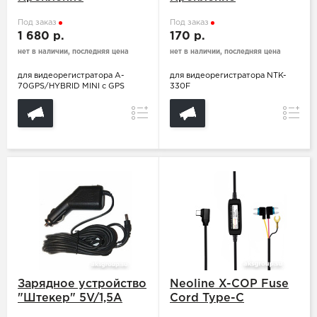
Под заказ
Под заказ
1 680 р.
170 р.
нет в наличии, последняя цена
нет в наличии, последняя цена
для видеорегистратора A-
для видеорегистратора NTK-
70GPS/HYBRID MINI c GPS
330F
Сравнение
Сравн
Зарядное устройство
Neoline X-COP Fuse
"Штекер" 5V/1,5A
Cord Type-C