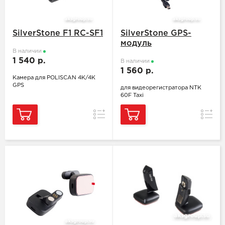
SilverStone F1 RC-SF1
SilverStone GPS-
модуль
В наличии
1 540 р.
В наличии
1 560 р.
Камера для POLISCAN 4K/4K
GPS
для видеорегистратора NTK
60F Taxi
Сравнение
Сравн