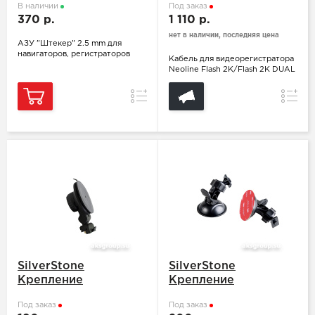
В наличии
Под заказ
370 р.
1 110 р.
нет в наличии, последняя цена
АЗУ "Штекер" 2.5 mm для
навигаторов, регистраторов
Кабель для видеорегистратора
Neoline Flash 2K/Flash 2K DUAL
Сравнение
Сравн
SilverStone
SilverStone
Крепление
Крепление
Под заказ
Под заказ