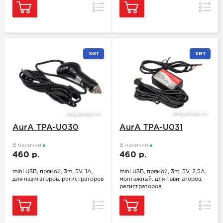
Сравнение
Сравн
ХИТ
ХИТ
AurA TPA-U030
AurA TPA-U031
В наличии
В наличии
460 р.
460 р.
mini USB, прямой, 3m, 5V, 1А,
mini USB, прямой, 3m, 5V, 2,5А,
для навигаторов, регистраторов
монтажный, для навигаторов,
регистраторов
Сравнение
Сравн