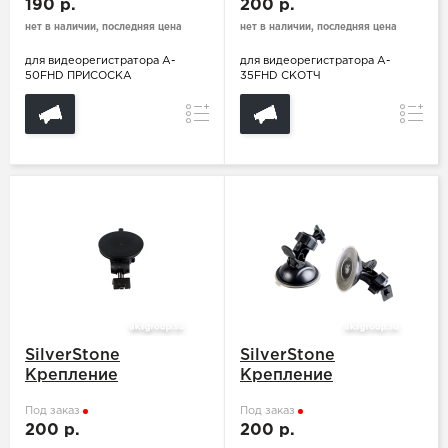
190 р.
200 р.
нет в наличии, последняя цена
нет в наличии, последняя цена
для видеорегистратора A-
для видеорегистратора A-
50FHD ПРИСОСКА
35FHD СКОТЧ
Сравнение
Сравн
SilverStone
SilverStone
Крепление
Крепление
Под заказ
Под заказ
200 р.
200 р.