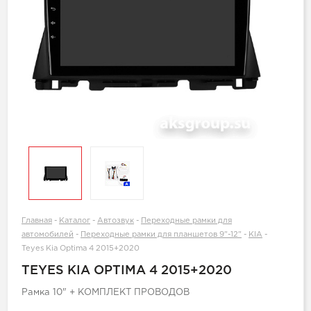
Главная
-
Каталог
-
Автозвук
-
Переходные рамки для
автомобилей
-
Переходные рамки для планшетов 9"-12"
-
KIA
-
Teyes Kia Optima 4 2015+2020
TEYES KIA OPTIMA 4 2015+2020
Рамка 10" + КОМПЛЕКТ ПРОВОДОВ