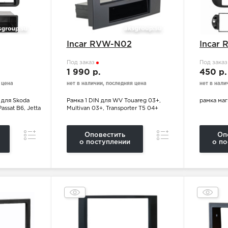
Incar RVW-N02
Incar
Под заказ
Под зака
1 990 р.
450 р
 цена
нет в наличии, последняя цена
нет в нали
 для Skoda
Рамка 1 DIN для WV Touareg 03+,
рамка ма
assat B6, Jetta
Multivan 03+, Transporter T5 04+
Сравнение
Сравнение
Оповестить
Оп
о поступлении
о по