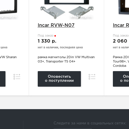
Incar RVW-N07
Incar
Под заказ
Под зака
1 330 р.
2 060
 цена
нет в наличии, последняя цена
нет в нали
 VW Sharan
рамка магнитолы 2Din VW Multivan
Рамка 2DI
03+, Transporter T5 04+
Tour98+, V
Cordoba
Сравнение
Сравнение
Оповестить
Оп
о поступлении
о по
Следите за нами в социальных сетях: