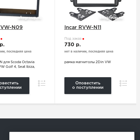
 RVW-N09
Incar RVW-N11
з
Под заказ
 р.
730 р.
чии, последняя цена
нет в наличии, последняя цена
N для Scoda Оctavia
рамка магнитолы 2Din VW
W Golf 4, Seat Ibiza,
Сравнение
Сравнен
овестить
Оповестить
ступлении
о поступлении
Способы оплаты: