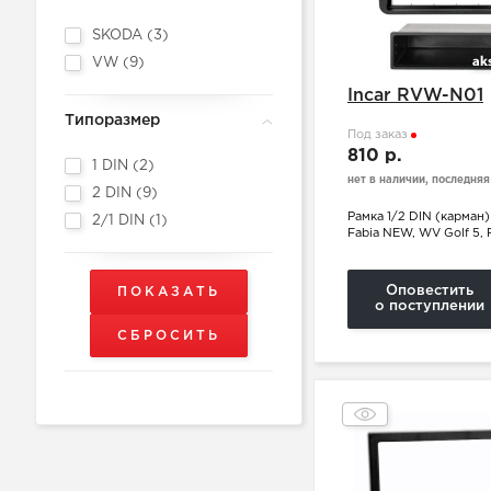
SKODA (
3
)
VW (
9
)
Incar RVW-N01
Типоразмер
Под заказ
810 р.
1 DIN (
2
)
нет в наличии, последняя
2 DIN (
9
)
Рамка 1/2 DIN (карман)
2/1 DIN (
1
)
Fabia NEW, WV Golf 5, P
Оповестить
о поступлении