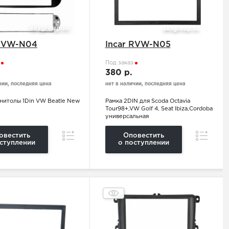
 RVW-N04
Incar RVW-N05
з
Под заказ
.
380 р.
чии, последняя цена
нет в наличии, последняя цена
гнитолы 1Din VW Beatle New
Рамка 2DIN для Scoda Оctavia
Tour98+,VW Golf 4, Seat Ibiza,Cordoba
универсальная
Сравнение
Сравнен
овестить
Оповестить
ступлении
о поступлении