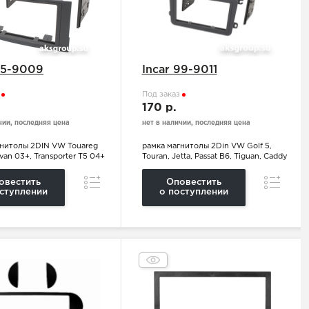
95-9009
Incar 99-9011
з
Под заказ
.
170 р.
чии, последняя цена
нет в наличии, последняя цена
гнитолы 2DIN VW Touareg
рамка магнитолы 2Din VW Golf 5,
ivan 03+, Transporter T5 04+
Touran, Jetta, Passat B6, Tiguan, Caddy
Сравнение
Сравнен
овестить
Оповестить
ступлении
о поступлении