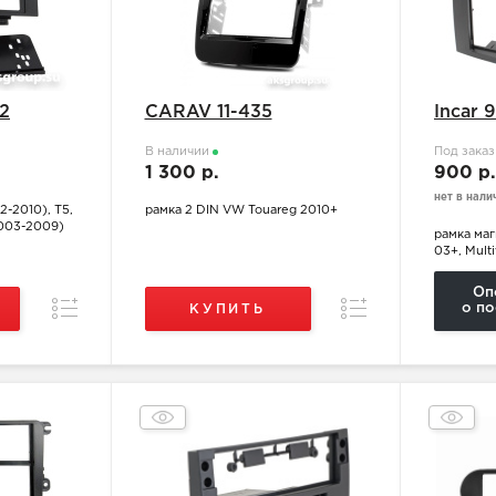
2
CARAV 11-435
Incar 
В наличии
Под зака
1 300 р.
900 р
нет в нали
-2010), T5,
рамка 2 DIN VW Touareg 2010+
(2003-2009)
рамка ма
03+, Mult
Оп
Сравнение
Сравнение
о по
КУПИТЬ