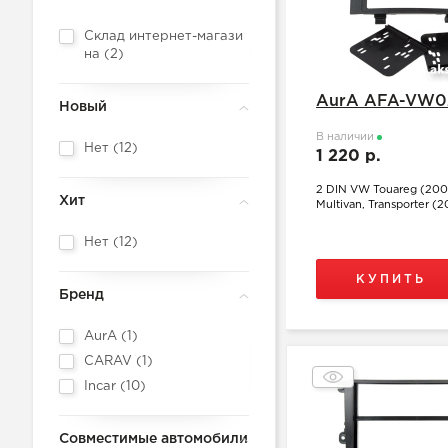
Склад интернет-магази
на (
2
)
AurA AFA-VW0
Новый
В наличии
Нет (
12
)
1 220 р.
2 DIN VW Touareg (2002
Хит
Multivan, Transporter 
Нет (
12
)
КУПИТЬ
Бренд
AurA (
1
)
CARAV (
1
)
Incar (
10
)
Совместимые автомобили