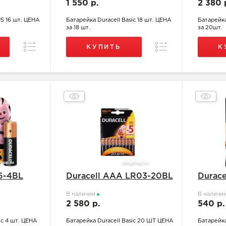
1 550 р.
2 380 
US 16 шт. ЦЕНА
Батарейка Duracell Basic 18 шт. ЦЕНА
Батарейка
за 18 шт.
за 20шт.
Сравнение
Сравнение
КУПИТЬ
К
6-4BL
Duracell ААA LR03-20BL
Durac
В наличии
В наличи
2 580 р.
540 р
ic 4 шт. ЦЕНА
Батарейка Duracell Basic 20 ШТ ЦЕНА
Батарейк