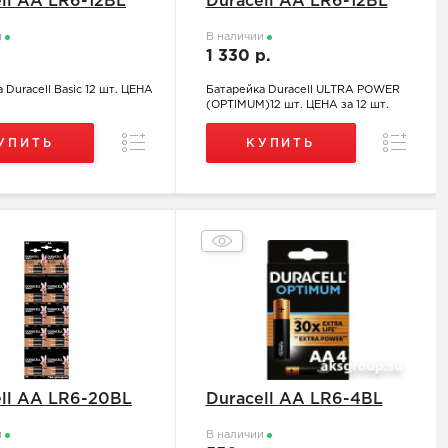
ll АА LR6-12BL
Duracell АА LR6-12BL
и
В наличии
.
1 330 р.
 Duracell Basic 12 шт. ЦЕНА
Батарейка Duracell ULTRA POWER
(OPTIMUM)12 шт. ЦЕНА за 12 шт.
Сравнение
Сравнен
УПИТЬ
КУПИТЬ
ell АА LR6-20BL
Duracell АА LR6-4BL
и
В наличии