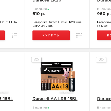
Duracell LR20
Durace
В наличии
В наличи
610 р.
960 р
14 2шт. ЦЕНА
Батарейка Duracell Basic LR20 2шт.
Батарейка
ЦЕНА ЗА 2 шт.
за 12шт.
Сравнение
Сравнение
КУПИТЬ
К
6-16BL
Duracell АА LR6-18BL
Durac
В наличии
В наличи