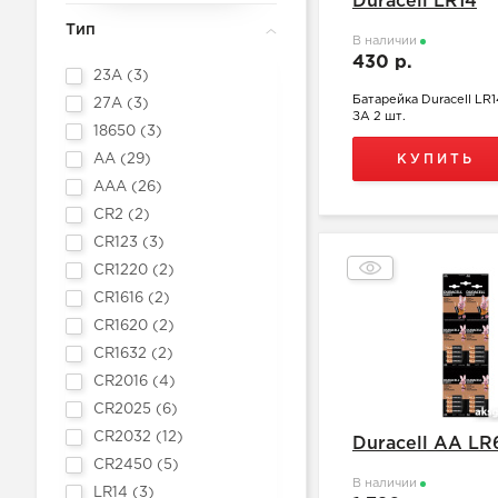
Duracell LR14
Тип
В наличии
430 р.
23A (
3
)
Батарейка Duracell LR
27A (
3
)
ЗА 2 шт.
18650 (
3
)
AA (
29
)
КУПИТЬ
AAA (
26
)
CR2 (
2
)
CR123 (
3
)
CR1220 (
2
)
CR1616 (
2
)
CR1620 (
2
)
CR1632 (
2
)
CR2016 (
4
)
CR2025 (
6
)
CR2032 (
12
)
Duracell АА LR
CR2450 (
5
)
В наличии
LR14 (
3
)