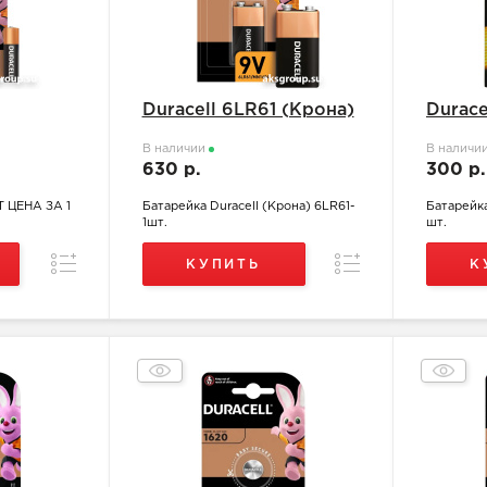
Duracell 6LR61 (Крона)
Durace
В наличии
В наличи
630 р.
300 р
Т ЦЕНА ЗА 1
Батарейка Duracell (Крона) 6LR61-
Батарейка
1шт.
шт.
Сравнение
Сравнение
КУПИТЬ
К