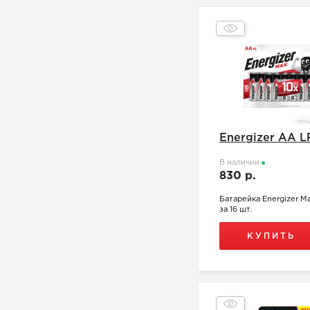
Energizer АА L
В наличии
830 р.
Батарейка Energizer M
за 16 шт.
КУПИТЬ