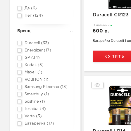
Да (
6
)
Duracell CR123
Нет (
124
)
В наличии
600 р.
Бренд
Батарейка Duracell 1 шт
Duracell (
33
)
Energizer (
17
)
КУПИТЬ
GP (
34
)
Kodak (
5
)
Maxell (
1
)
ROBITON (
1
)
Samsung Pleomax (
13
)
Smartbuy (
1
)
Soshine (
1
)
Toshiba (
4
)
Varta (
3
)
Батарейка (
17
)