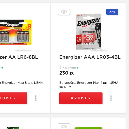
ХИТ
izer АА LR6-8BL
Energizer ААA LR03-4BL
и
В наличии
.
230 р.
 Energizer Max 8 шт. ЦЕНА
Батарейка Energizer Max 4 шт. ЦЕНА
за 4 шт.
Сравнение
Сравнен
УПИТЬ
КУПИТЬ