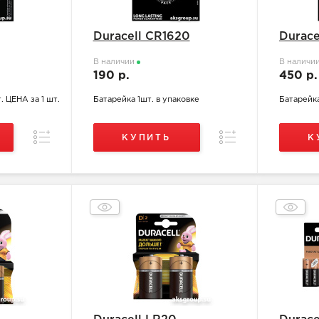
Duracell CR1620
Durace
В наличии
В наличи
190 р.
450 р
. ЦЕНА за 1 шт.
Батарейка 1шт. в упаковке
Батарейка
Сравнение
Сравнение
КУПИТЬ
К