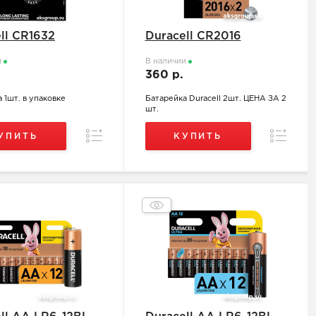
ll CR1632
Duracell CR2016
и
В наличии
.
360 р.
 1шт. в упаковке
Батарейка Duracell 2шт. ЦЕНА ЗА 2
шт.
Сравнение
Сравнен
УПИТЬ
КУПИТЬ