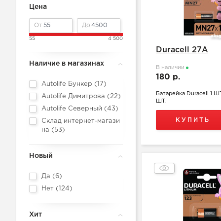
Цена
От
До
55
4 500
Duracell 27A
Наличие в магазинах
В наличии
180 р.
Autolife Бункер (
17
)
Батарейка Duracell 1 Ш
Autolife Димитрова (
22
)
ШТ.
Autolife Северный (
43
)
КУПИТЬ
Склад интернет-магази
на (
53
)
Новый
Да (
6
)
Нет (
124
)
Хит