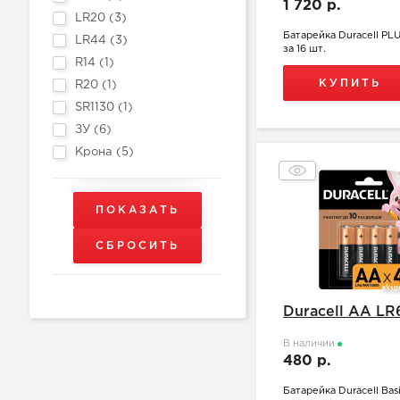
1 720 р.
LR20 (
3
)
Батарейка Duracell PL
LR44 (
3
)
за 16 шт.
R14 (
1
)
КУПИТЬ
R20 (
1
)
SR1130 (
1
)
ЗУ (
6
)
Крона (
5
)
Duracell АА LR
В наличии
480 р.
Батарейка Duracell Bas