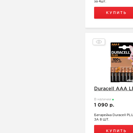
за 4шт.
КУПИТЬ
Duracell ААA 
В наличии
1 090 р.
Батарейка Duracell P
ЗА 8 ШТ.
КУПИТЬ