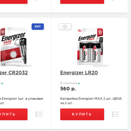
ХИТ
izer CR2032
Energizer LR20
и
В наличии
560 р.
 Energizer 1шт. в упаковке
Батарейка Energizer MAX 2 шт. ЦЕНА
шт.
за 2 шт.
Сравнение
Сравнен
УПИТЬ
КУПИТЬ