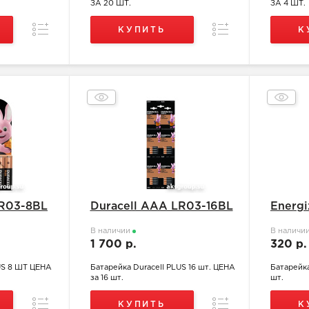
ЗА 20 ШТ.
ЗА 4 ШТ.
Сравнение
Сравнение
КУПИТЬ
К
LR03-8BL
Duracell ААА LR03-16BL
Energi
В наличии
В наличи
1 700 р.
320 р
LUS 8 ШТ ЦЕНА
Батарейка Duracell PLUS 16 шт. ЦЕНА
Батарейка
за 16 шт.
шт.
Сравнение
Сравнение
КУПИТЬ
К