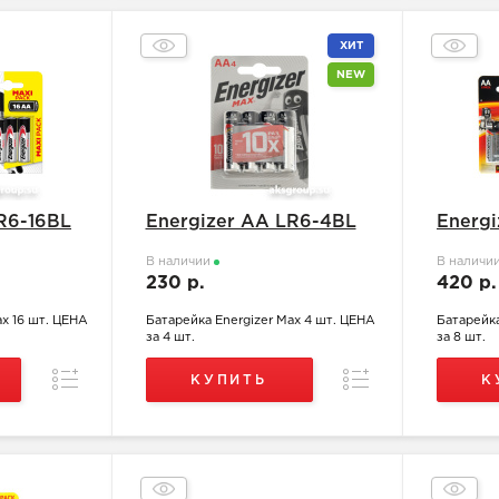
ХИТ
NEW
R6-16BL
Energizer АА LR6-4BL
Energ
В наличии
В наличи
230 р.
420 р
ax 16 шт. ЦЕНА
Батарейка Energizer Max 4 шт. ЦЕНА
Батарейка
за 4 шт.
за 8 шт.
Сравнение
Сравнение
КУПИТЬ
К