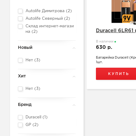
Autolife Димитрова (
2
)
Autolife Северный (
2
)
Склад интернет-магази
Duracell 6LR61
на (
2
)
В наличии
630 р.
Новый
Батарейка Duracell (Кр
Нет (
3
)
1шт.
КУПИТЬ
Хит
Нет (
3
)
Бренд
Duracell (
1
)
GP (
2
)