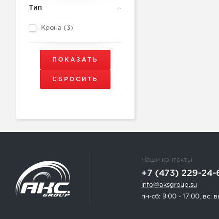
Тип
Крона (
3
)
Наши контакты
+7 (473) 229-24-
info@aksgroup.su
пн-сб: 9:00 - 17:00, вс: