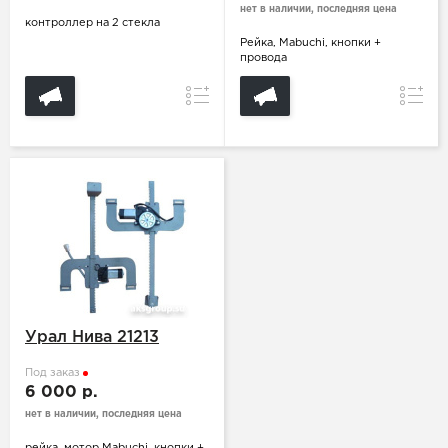
нет в наличии, последняя цена
контроллер на 2 стекла
Рейка, Mabuchi, кнопки +
провода
Сравнение
Сравн
Урал Нива 21213
Под заказ
6 000 р.
нет в наличии, последняя цена