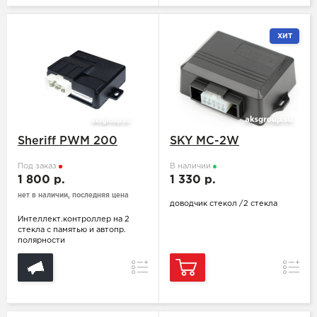
ХИТ
Sheriff PWM 200
SKY MC-2W
Под заказ
В наличии
1 800 р.
1 330 р.
нет в наличии, последняя цена
доводчик стекол /2 стекла
Интеллект.контроллер на 2
стекла с памятью и автопр.
полярности
Сравнение
Сравн