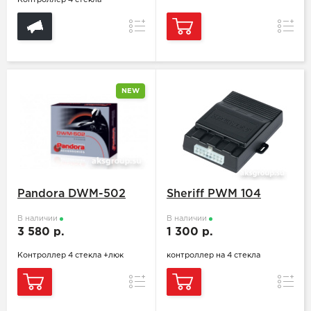
Контроллер 4 стекла
Сравнение
Сравн
NEW
Pandora DWM-502
Sheriff PWM 104
В наличии
В наличии
3 580 р.
1 300 р.
Контроллер 4 стекла +люк
контроллер на 4 стекла
Сравнение
Сравн