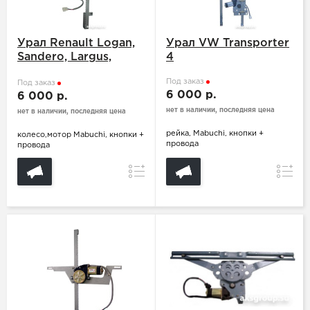
Урал Renault Logan,
Урал VW Transporter
Sandero, Largus,
4
DUSTER
Под заказ
Под заказ
6 000 р.
6 000 р.
нет в наличии, последняя цена
нет в наличии, последняя цена
рейка, Mabuchi, кнопки +
колесо,мотор Mabuchi, кнопки +
провода
провода
Сравнение
Сравн