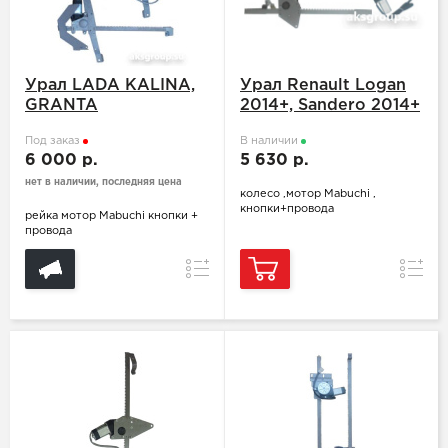
Урал LADA KALINA,
Урал Renault Logan
GRANTA
2014+, Sandero 2014+
Под заказ
В наличии
6 000 р.
5 630 р.
нет в наличии, последняя цена
колесо ,мотор Mabuchi ,
кнопки+провода
рейка мотор Mabuchi кнопки +
провода
Сравнение
Сравн