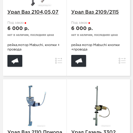
Урал Ваз 2104,05,07
Урал Ваз 2109/2115
Под заказ
Под заказ
6 000 р.
6 000 р.
нет в наличии, последняя цена
нет в наличии, последняя цена
рейка,мотор Mabuchi, кнопки +
рейка мотор Mabuchi кнопки
провода
+провода
Сравнение
Сравн
Урал Ваз 2110 Приора
Урал Газель 3302