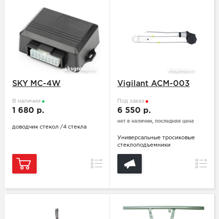
SKY MC-4W
Vigilant ACM-003
В наличии
Под заказ
1 680 р.
6 550 р.
нет в наличии, последняя цена
доводчик стекол /4 стекла
Универсальные тросиковые
стеклоподъемники
Сравнение
Сравн