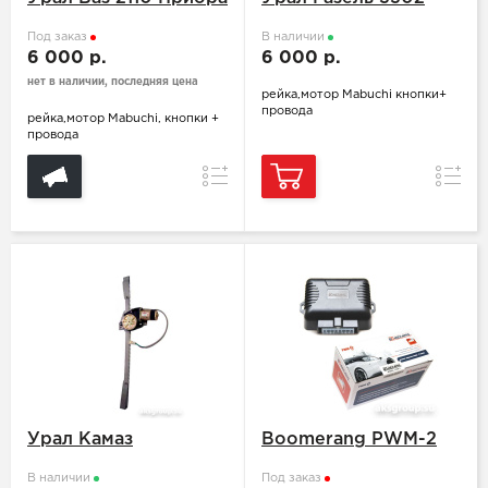
Под заказ
В наличии
6 000 р.
6 000 р.
нет в наличии, последняя цена
рейка,мотор Mabuchi кнопки+
провода
рейка,мотор Mabuchi, кнопки +
провода
Сравнение
Сравн
Урал Камаз
Boomerang PWM-2
В наличии
Под заказ