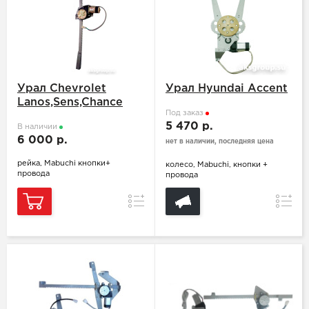
Урал Chevrolet
Урал Hyundai Accent
Lanos,Sens,Chance
Под заказ
5 470 р.
В наличии
6 000 р.
нет в наличии, последняя цена
рейка, Mabuchi кнопки+
колесо, Mabuchi, кнопки +
провода
провода
Сравнение
Сравн