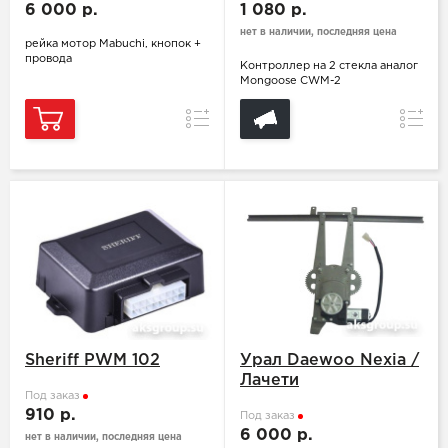
6 000 р.
1 080 р.
нет в наличии, последняя цена
рейка мотор Mabuchi, кнопок +
провода
Контроллер на 2 стекла аналог
Mongoose СWM-2
Сравнение
Сравн
Sheriff PWM 102
Урал Daewoo Nexia /
Лачети
Под заказ
910 р.
Под заказ
6 000 р.
нет в наличии, последняя цена