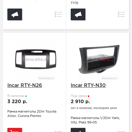
TY15
Сравнение
Сравн
Incar RTY-N26
Incar RTY-N30
В наличии
Под заказ
3 220 р.
2 910 р.
нет в наличии, последняя цена
Рамка магнитолы 2Din Toyota
Alion, Corona Premio
Рамка магнитолы 1/2Din Yaris,
Vitz, Platz 99-05