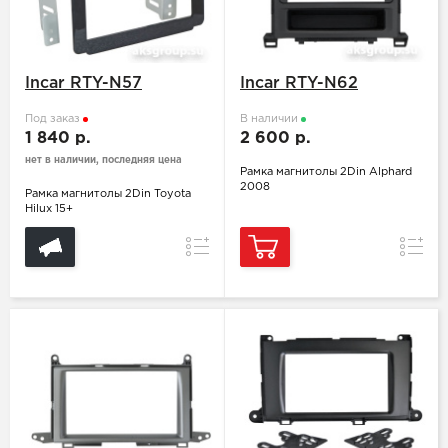
Incar RTY-N57
Incar RTY-N62
Под заказ
В наличии
1 840 р.
2 600 р.
нет в наличии, последняя цена
Рамка магнитолы 2Din Alphard
2008
Рамка магнитолы 2Din Toyota
Hilux 15+
Сравнение
Сравн