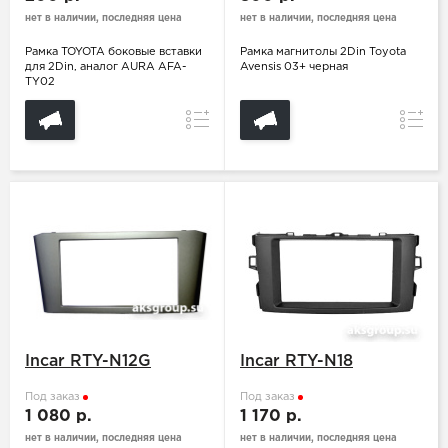
нет в наличии, последняя цена
нет в наличии, последняя цена
Рамка TOYOTA боковые вставки
Рамка магнитолы 2Din Toyota
для 2Din, аналог AURA AFA-
Avensis 03+ черная
TY02
Сравнение
Сравн
Incar RTY-N12G
Incar RTY-N18
Под заказ
Под заказ
1 080 р.
1 170 р.
нет в наличии, последняя цена
нет в наличии, последняя цена