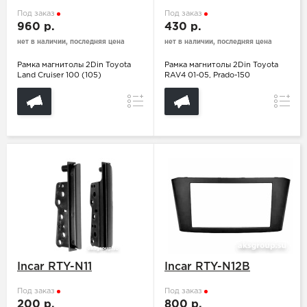
Под заказ
Под заказ
960 р.
430 р.
нет в наличии, последняя цена
нет в наличии, последняя цена
Рамка магнитолы 2Din Toyota
Рамка магнитолы 2Din Toyota
Land Cruiser 100 (105)
RAV4 01-05, Prado-150
Сравнение
Сравн
Incar RTY-N11
Incar RTY-N12B
Под заказ
Под заказ
200 р.
800 р.