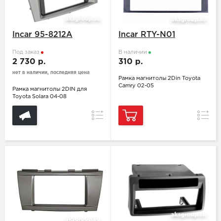
Incar 95-8212A
Incar RTY-N01
Под заказ
В наличии
2 730 р.
310 р.
нет в наличии, последняя цена
Рамка магнитолы 2Din Toyota
Camry 02-05
Рамка магнитолы 2DIN для
Toyota Solara 04-08
Сравнение
Сравн