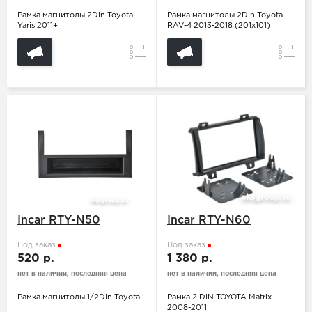
Рамка магнитолы 2Din Toyota
Рамка магнитолы 2Din Toyota
Yaris 2011+
RAV-4 2013-2018 (201х101)
Сравнение
Сравн
Incar RTY-N50
Incar RTY-N60
Под заказ
Под заказ
520 р.
1 380 р.
нет в наличии, последняя цена
нет в наличии, последняя цена
Рамка магнитолы 1/2Din Toyota
Рамка 2 DIN TOYOTA Matrix
2008-2011