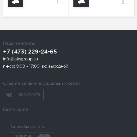
Сравнение
Сравн
Наши контакты
+7 (473) 229-24-65
info@aksgroup.su
пн-сб: 9:00 - 17:00, вс: выходной
Следите за нами в социальных сетях:
ВКОНТАКТЕ
Карта сайта
Способы оплаты: