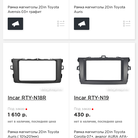
Рамка магнитолы 2Din Toyota
Рамка магнитолы 2Din Toyota
Avensis 03+ графит
Auris
Сравнение
Сравн
Incar RTY-N18R
Incar RTY-N19
Под заказ
Под заказ
1 610 р.
430 р.
нет в наличии, последняя цена
нет в наличии, последняя цена
Рамка магнитолы 2Din Toyota
Рамка магнитолы 2Din Toyota
Auris ( 101х201мм)
Corolla 07+, аналог AURA AFA-