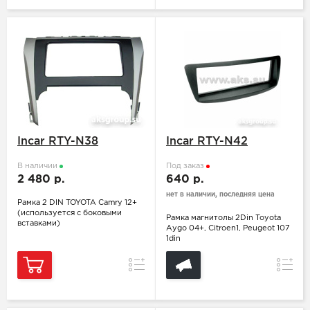
Incar RTY-N38
Incar RTY-N42
В наличии
Под заказ
2 480 р.
640 р.
нет в наличии, последняя цена
Рамка 2 DIN TOYOTA Camry 12+
(используется с боковыми
Рамка магнитолы 2Din Toyota
вставками)
Aygo 04+, Citroen1, Peugeot 107
1din
Сравнение
Сравн