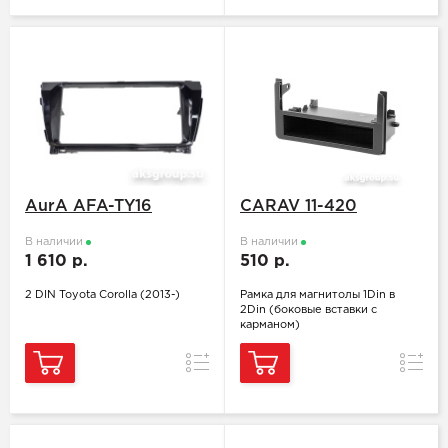
AurA AFA-TY16
CARAV 11-420
В наличии
В наличии
1 610 р.
510 р.
2 DIN Toyota Corolla (2013-)
Рамка для магнитолы 1Din в
2Din (боковые вставки с
карманом)
Сравнение
Сравн