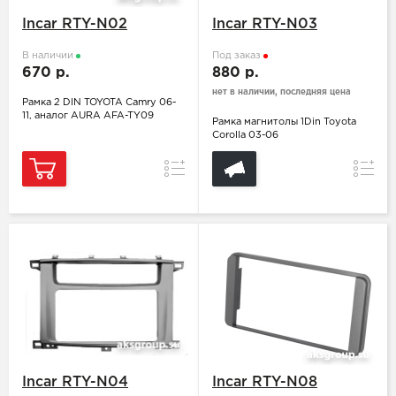
Incar RTY-N02
Incar RTY-N03
В наличии
Под заказ
670 р.
880 р.
нет в наличии, последняя цена
Рамка 2 DIN TOYOTA Camry 06-
11, аналог AURA AFA-TY09
Рамка магнитолы 1Din Toyota
Corolla 03-06
Сравнение
Сравн
Incar RTY-N04
Incar RTY-N08