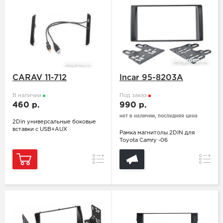
CARAV 11-712
Incar 95-8203A
В наличии
Под заказ
460 р.
990 р.
нет в наличии, последняя цена
2Din универсальные боковые
вставки с USB+AUX
Рамка магнитолы 2DIN для
Toyota Camry -06
Сравнение
Сравн