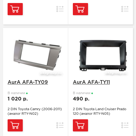
Сравнение
Сравн
AurA AFA-TY09
AurA AFA-TY11
В наличии
В наличии
1 020 р.
490 р.
2 DIN Toyota Camry (2006-2011)
2 DIN Toyota Land Cruiser Prado
(аналог RTY-N02)
120 (аналог RTY-N05)
Сравнение
Сравн