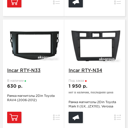
Сравнение
Сравн
Incar RTY-N33
Incar RTY-N34
В наличии
Под заказ
630 р.
1 950 р.
нет в наличии, последняя цена
Рамка магнитолы 2Din Toyota
RAV4 (2006-2012)
Рамка магнитолы 2Din Toyota
Mark II (GX, JZX110), Verossa
Сравнение
Сравн