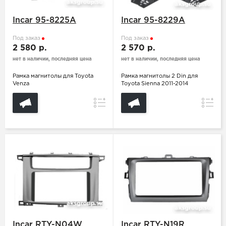
Incar 95-8225A
Incar 95-8229A
Под заказ
Под заказ
2 580 р.
2 570 р.
нет в наличии, последняя цена
нет в наличии, последняя цена
Рамка магнитолы для Toyota
Рамка магнитолы 2 Din для
Venza
Toyota Sienna 2011-2014
Сравнение
Сравн
Incar RTY-N04W
Incar RTY-N19R