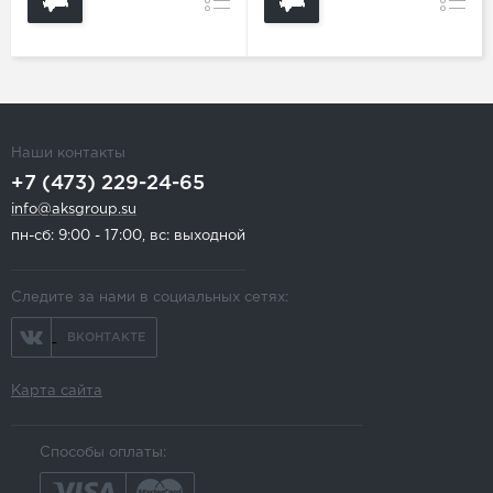
Сравнение
Сравн
Наши контакты
+7 (473) 229-24-65
info@aksgroup.su
пн-сб: 9:00 - 17:00, вс: выходной
Следите за нами в социальных сетях:
ВКОНТАКТЕ
Карта сайта
Способы оплаты: