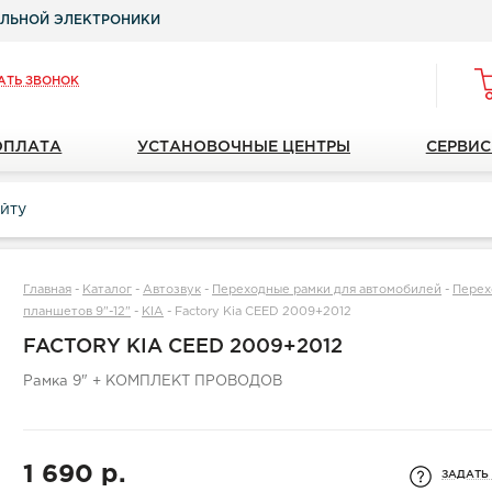
ЛЬНОЙ ЭЛЕКТРОНИКИ
АТЬ ЗВОНОК
ОПЛАТА
УСТАНОВОЧНЫЕ ЦЕНТРЫ
СЕРВИС
Главная
-
Каталог
-
Автозвук
-
Переходные рамки для автомобилей
-
Перех
планшетов 9"-12"
-
KIA
-
Factory Kia CEED 2009+2012
FACTORY KIA CEED 2009+2012
Рамка 9" + КОМПЛЕКТ ПРОВОДОВ
1 690 р.
ЗАДАТЬ