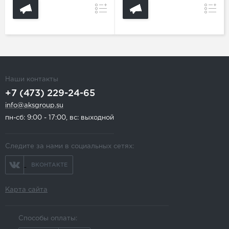
Сравнение
Сравн
Наши контакты
+7 (473) 229-24-65
info@aksgroup.su
пн-сб: 9:00 - 17:00, вс: выходной
Следите за нами в социальных сетях:
ВКОНТАКТЕ
Карта сайта
Способы оплаты: