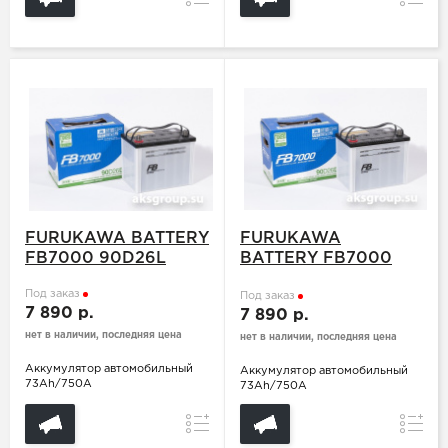
FURUKAWA BATTERY
FURUKAWA
FB7000 90D26L
BATTERY FB7000
90D26R
Под заказ
Под заказ
7 890 р.
7 890 р.
нет в наличии, последняя цена
нет в наличии, последняя цена
Аккумулятор автомобильный
Аккумулятор автомобильный
73Ah/750A
73Ah/750A
Сравнение
Сравн