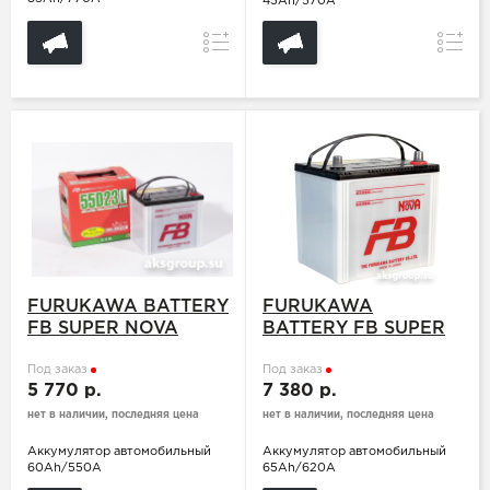
45Ah/570A
Сравнение
Сравн
FURUKAWA BATTERY
FURUKAWA
FB SUPER NOVA
BATTERY FB SUPER
55D23L
NOVA 75D23L
Под заказ
Под заказ
5 770 р.
7 380 р.
нет в наличии, последняя цена
нет в наличии, последняя цена
Аккумулятор автомобильный
Аккумулятор автомобильный
60Ah/550A
65Ah/620A