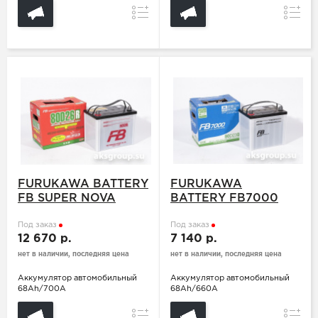
Сравнение
Сравн
FURUKAWA BATTERY
FURUKAWA
FB SUPER NOVA
BATTERY FB7000
80D26L
80D23L
Под заказ
Под заказ
12 670 р.
7 140 р.
нет в наличии, последняя цена
нет в наличии, последняя цена
Аккумулятор автомобильный
Аккумулятор автомобильный
68Ah/700A
68Ah/660A
Сравнение
Сравн