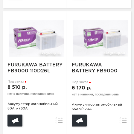
FURUKAWA BATTERY
FURUKAWA
FB9000 110D26L
BATTERY FB9000
70B24L
Под заказ
Под заказ
8 510 р.
6 170 р.
нет в наличии, последняя цена
нет в наличии, последняя цена
Аккумулятор автомобильный
Аккумулятор автомобильный
80Ah/760A
55Ah/520A
Сравнение
Сравн