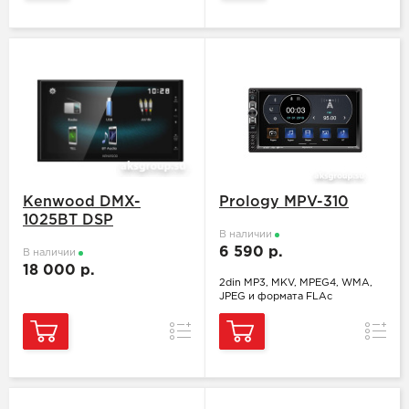
Kenwood DMX-
Prology MPV-310
1025BT DSP
В наличии
6 590 р.
В наличии
18 000 р.
2din MP3, MKV, MPEG4, WMA,
JPEG и формата FLAc
Сравнение
Сравн