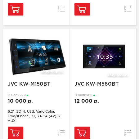
Сравнение
Сравн
JVC KW-M150BT
JVC KW-M560BT
В наличии
В наличии
10 000 р.
12 000 р.
6,2", 2DIN, USB, Vario Color,
iPod/iPhone, BT, 3 RCA (4V), 2
AUX
Сравнение
Сравн