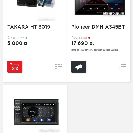
TAKARA HT-3019
Pioneer DMH-A345BT
В наличии
Под заказ
5 000 р.
17 690 р.
нет в наличии, последняя цена
Сравнение
Сравн