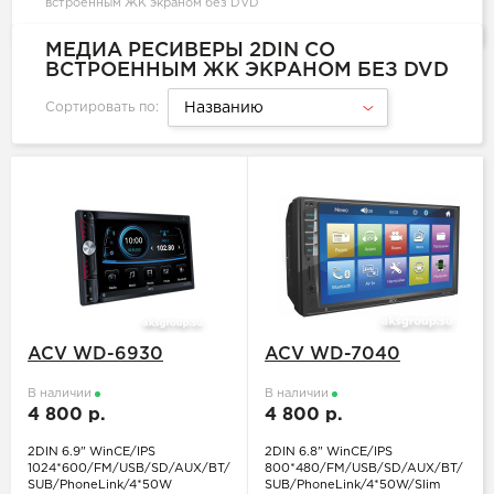
встроенным ЖК экраном без DVD
МЕДИА РЕСИВЕРЫ 2DIN СО
ВСТРОЕННЫМ ЖК ЭКРАНОМ БЕЗ DVD
Сортировать по:
Названию
ACV WD-6930
ACV WD-7040
В наличии
В наличии
4 800 р.
4 800 р.
2DIN 6.9" WinCE/IPS
2DIN 6.8" WinCE/IPS
1024*600/FM/USB/SD/AUX/BT/
800*480/FM/USB/SD/AUX/BT/
SUB/PhoneLink/4*50W
SUB/PhoneLink/4*50W/Slim