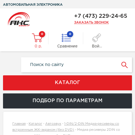
АВТОМОБИЛЬНАЯ ЭЛЕКТРОНИКА
+7 (473) 229-24-65
ЗАКАЗАТЬ ЗВОНОК
0
0
0 р.
Сравнение
Войти
КАТАЛОГ
ПОДБОР ПО ПАРАМЕТРАМ
Главная
-
Каталог
-
Автозвук
-
1-DIN/2-DIN Медиа-ресиверы со
встроенным ЖК-экраном (без DVD)
-
Медиа ресиверы 2DIN со