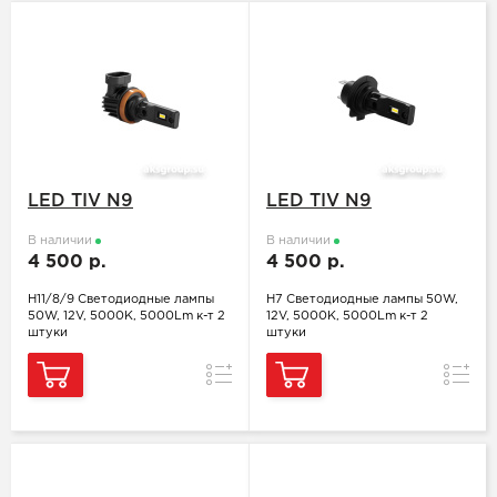
LED TIV N9
LED TIV N9
В наличии
В наличии
4 500 р.
4 500 р.
H11/8/9 Светодиодные лампы
H7 Светодиодные лампы 50W,
50W, 12V, 5000K, 5000Lm к-т 2
12V, 5000K, 5000Lm к-т 2
штуки
штуки
Сравнение
Сравн