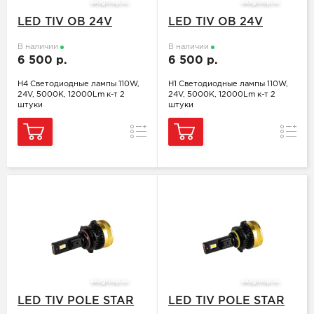
LED TIV OB 24V
LED TIV OB 24V
В наличии
В наличии
6 500 р.
6 500 р.
H4 Светодиодные лампы 110W,
H1 Светодиодные лампы 110W,
24V, 5000K, 12000Lm к-т 2
24V, 5000K, 12000Lm к-т 2
штуки
штуки
Сравнение
Сравн
LED TIV POLE STAR
LED TIV POLE STAR