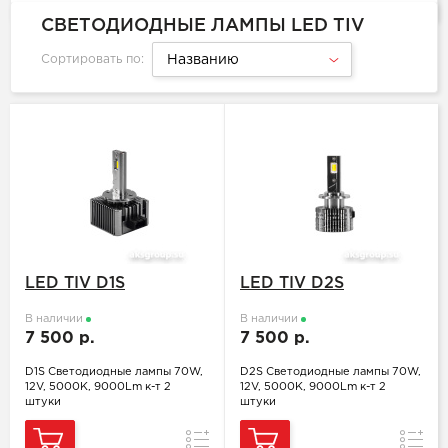
СВЕТОДИОДНЫЕ ЛАМПЫ LED TIV
Сортировать по:
Названию
LED TIV D1S
LED TIV D2S
В наличии
В наличии
7 500 р.
7 500 р.
D1S Светодиодные лампы 70W,
D2S Светодиодные лампы 70W,
12V, 5000K, 9000Lm к-т 2
12V, 5000K, 9000Lm к-т 2
штуки
штуки
Сравнение
Сравн