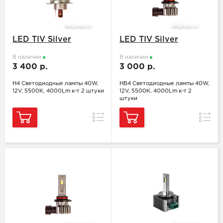
LED TIV Silver
LED TIV Silver
В наличии
В наличии
3 400 р.
3 000 р.
H4 Светодиодные лампы 40W,
HB4 Светодиодные лампы 40W,
12V, 5500K, 4000Lm к-т 2 штуки
12V, 5500K, 4000Lm к-т 2
штуки
Сравнение
Сравн