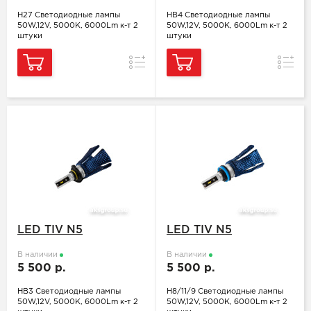
H27 Светодиодные лампы
HB4 Светодиодные лампы
50W,12V, 5000K, 6000Lm к-т 2
50W,12V, 5000K, 6000Lm к-т 2
штуки
штуки
Сравнение
Сравн
LED TIV N5
LED TIV N5
В наличии
В наличии
5 500 р.
5 500 р.
HB3 Светодиодные лампы
H8/11/9 Светодиодные лампы
50W,12V, 5000K, 6000Lm к-т 2
50W,12V, 5000K, 6000Lm к-т 2