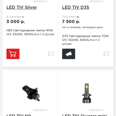
LED TIV Silver
LED TIV D3S
В наличии
Под заказ
3 000 р.
7 500 р.
нет в наличии, последняя цена
HB3 Светодиодные лампы 40W,
12V, 5500K, 4000Lm к-т 2 штуки
D3S Светодиодные лампы 70W,
12V, 5000K, 8400Lm к-т 2
штуки
Сравнение
Сравн