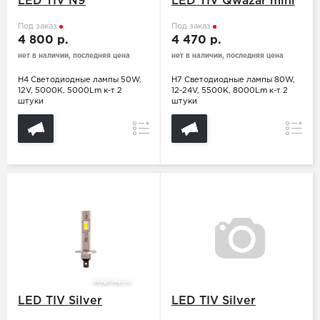
LED TIV N9
LED TIV Qwazar mini
Под заказ
Под заказ
4 800 р.
4 470 р.
нет в наличии, последняя цена
нет в наличии, последняя цена
H4 Светодиодные лампы 50W,
H7 Светодиодные лампы 80W,
12V, 5000K, 5000Lm к-т 2
12-24V, 5500K, 8000Lm к-т 2
штуки
штуки
Сравнение
Сравн
LED TIV Silver
LED TIV Silver