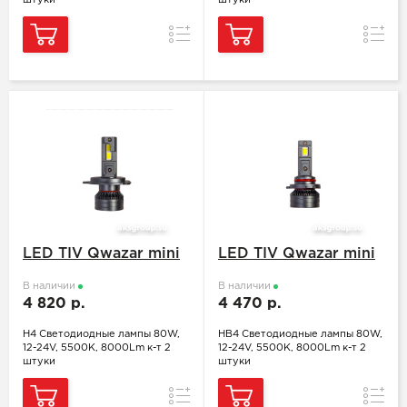
штуки
штуки
Сравнение
Сравн
LED TIV Qwazar mini
LED TIV Qwazar mini
В наличии
В наличии
4 820 р.
4 470 р.
H4 Светодиодные лампы 80W,
HB4 Светодиодные лампы 80W,
12-24V, 5500K, 8000Lm к-т 2
12-24V, 5500K, 8000Lm к-т 2
штуки
штуки
Сравнение
Сравн