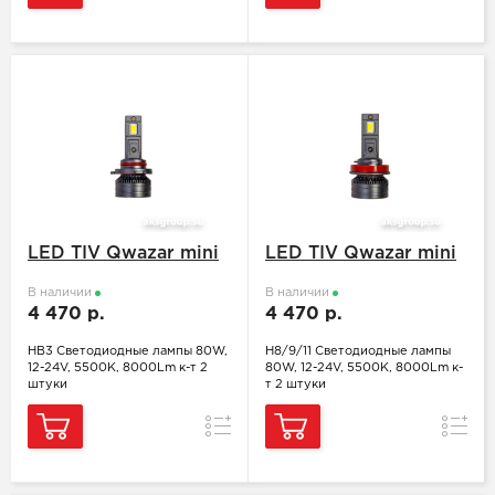
LED TIV Qwazar mini
LED TIV Qwazar mini
В наличии
В наличии
4 470 р.
4 470 р.
HB3 Светодиодные лампы 80W,
H8/9/11 Светодиодные лампы
12-24V, 5500K, 8000Lm к-т 2
80W, 12-24V, 5500K, 8000Lm к-
штуки
т 2 штуки
Сравнение
Сравн