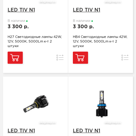
LED TIV N1
LED TIV N1
В наличии
В наличии
3 300 р.
3 300 р.
H27 Светодиодные лампы 42W,
HB4 Светодиодные лампы 42W,
12V, 5000K, 5000Lm к-т 2
12V, 5000K, 5000Lm к-т 2
штуки
штуки
Сравнение
Сравн
LED TIV N1
LED TIV N1