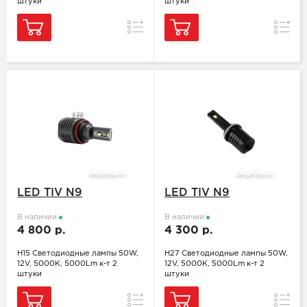
штуки
штуки
Сравнение
Сравн
LED TIV N9
LED TIV N9
В наличии
В наличии
4 800 р.
4 300 р.
H15 Светодиодные лампы 50W,
H27 Светодиодные лампы 50W,
12V, 5000K, 5000Lm к-т 2
12V, 5000K, 5000Lm к-т 2
штуки
штуки
Сравнение
Сравн