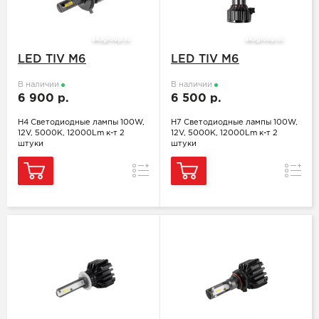
LED TIV M6
LED TIV M6
В наличии
В наличии
6 900 р.
6 500 р.
H4 Светодиодные лампы 100W,
H7 Светодиодные лампы 100W,
12V, 5000K, 12000Lm к-т 2
12V, 5000K, 12000Lm к-т 2
штуки
штуки
Сравнение
Сравн