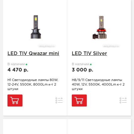
LED TIV Qwazar mini
LED TIV Silver
В наличии
В наличии
4 470 р.
3 000 р.
H1 Светодиодные лампы 80W,
H8/9/11 Светодиодные лампы
12-24V, 5500K, 8000Lm к-т 2
40W, 12V, 5500K, 4000Lm к-т 2
штуки
штуки
Сравнение
Сравн