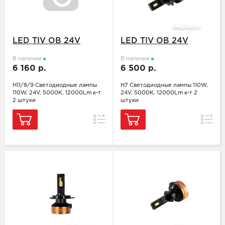
LED TIV OB 24V
LED TIV OB 24V
В наличии
В наличии
6 160 р.
6 500 р.
H11/8/9 Светодиодные лампы
H7 Светодиодные лампы 110W,
110W, 24V, 5000K, 12000Lm к-т
24V, 5000K, 12000Lm к-т 2
2 штуки
штуки
Сравнение
Сравн