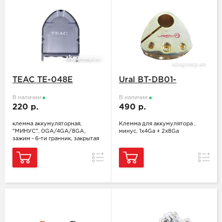
TEAC TE-048E
Ural BT-DB01-
В наличии
В наличии
220 р.
490 р.
клемма аккумуляторная,
Клемма для аккумулятора ,
"МИНУС", 0GA/4GA/8GA,
минус, 1х4Ga + 2х8Ga
зажим - 6-ти гранник, закрытая
Сравнение
Сравн