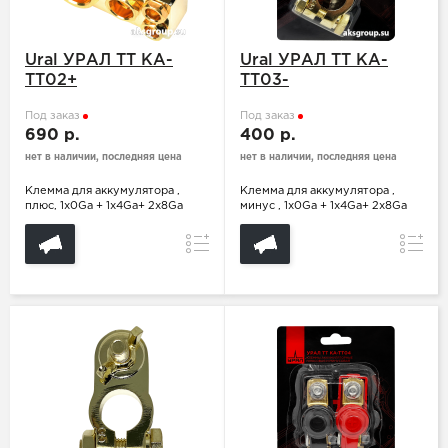
Ural УРАЛ ТТ КА-
Ural УРАЛ ТТ КА-
ТТ02+
ТТ03-
Под заказ
Под заказ
690 р.
400 р.
нет в наличии, последняя цена
нет в наличии, последняя цена
Клемма для аккумулятора ,
Клемма для аккумулятора ,
плюс, 1х0Ga + 1х4Ga+ 2х8Ga
минус , 1х0Ga + 1х4Ga+ 2х8Ga
Сравнение
Сравн