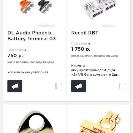
DL Audio Phoenix
Recoil RBT
Battery Terminal 03
Под заказ
v.2 Asian Type
1 750 р.
Под заказ
750 р.
нет в наличии, последняя цена
нет в наличии, последняя цена
Клеммы
аккумуляторные/2x0/2/4
клемма аккумуляторная
+2x4/8 Ga, в комплекте 2шт.
Сравнение
Сравн