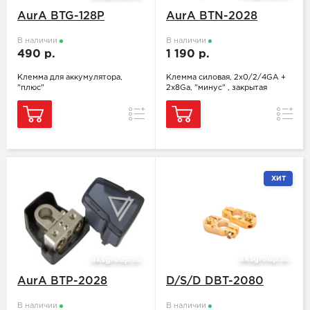
AurA BTG-128P
AurA BTN-2028
В наличии
В наличии
490 р.
1 190 р.
Клемма для аккумулятора,
Клемма силовая, 2х0/2/4GA +
"плюс"
2x8Ga, "минус" , закрытая
Сравнение
Сравн
ХИТ
AurA BTP-2028
D/S/D DBT-2080
В наличии
В наличии