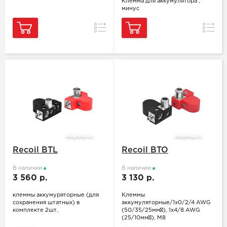
Клемма для аккумулятора ,
минус
Сравнение
Сравн
Recoil BTL
Recoil BTO
В наличии
В наличии
3 560 р.
3 130 р.
клеммы аккумуряторные (для
Клеммы
сохранения штатных) в
аккумуляторные/1x0/2/4 AWG
комплекте 2шт.
(50/35/25мм²), 1x4/8 AWG
(25/10мм²), M8