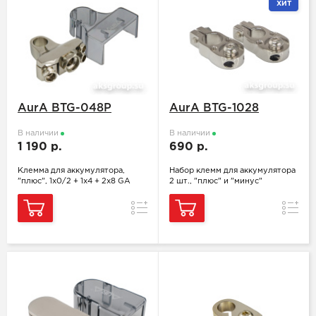
ХИТ
AurA BTG-048P
AurA BTG-1028
В наличии
В наличии
1 190 р.
690 р.
Клемма для аккумулятора,
Набор клемм для аккумулятора
"плюс", 1x0/2 + 1х4 + 2х8 GA
2 шт., "плюс" и "минус"
Сравнение
Сравн