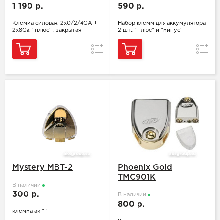
1 190 р.
590 р.
Клемма силовая, 2х0/2/4GA +
Набор клемм для аккумулятора
2x8Ga, "плюс" , закрытая
2 шт., "плюс" и "минус"
Сравнение
Сравн
Mystery MBT-2
Phoenix Gold
TMC901K
В наличии
300 р.
В наличии
800 р.
клемма ак "-"