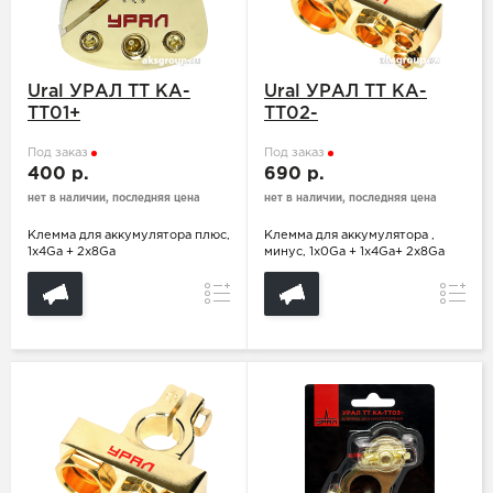
Ural УРАЛ ТТ КА-
Ural УРАЛ ТТ КА-
ТТ01+
ТТ02-
Под заказ
Под заказ
400 р.
690 р.
нет в наличии, последняя цена
нет в наличии, последняя цена
Клемма для аккумулятора плюс,
Клемма для аккумулятора ,
1х4Ga + 2х8Ga
минус, 1х0Ga + 1х4Ga+ 2х8Ga
Сравнение
Сравн