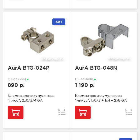
ХИТ
AurA BTG-024P
AurA BTG-048N
В наличии
В наличии
890 р.
1 190 р.
Клемма для аккумулятора,
Клемма для аккумулятора,
"плюс", 2x0/2/4 GA
"минус", 1x0/2 + 1х4 + 2х8 GA
Сравнение
Сравн