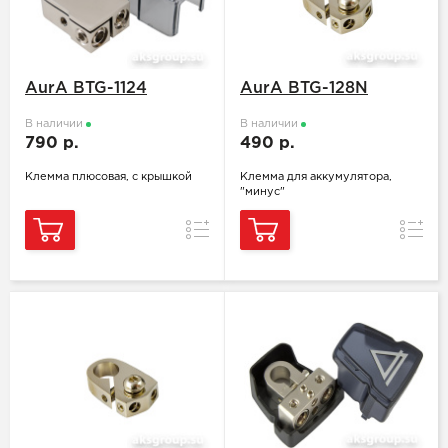
AurA BTG-1124
AurA BTG-128N
В наличии
В наличии
790 р.
490 р.
Клемма плюсовая, с крышкой
Клемма для аккумулятора,
"минус"
Сравнение
Сравн