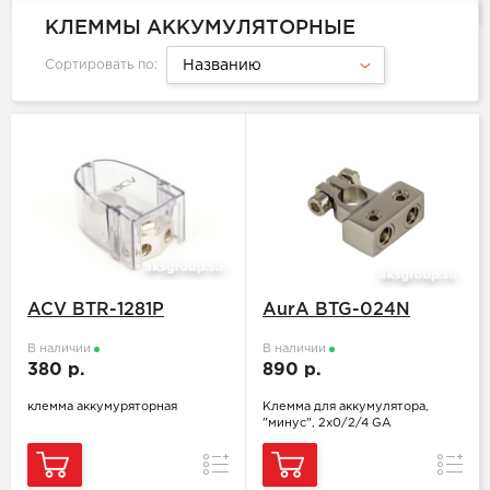
КЛЕММЫ АККУМУЛЯТОРНЫЕ
Сортировать по:
Названию
ACV BTR-1281P
AurA BTG-024N
В наличии
В наличии
380 р.
890 р.
клемма аккумуряторная
Клемма для аккумулятора,
"минус", 2x0/2/4 GA
Сравнение
Сравн