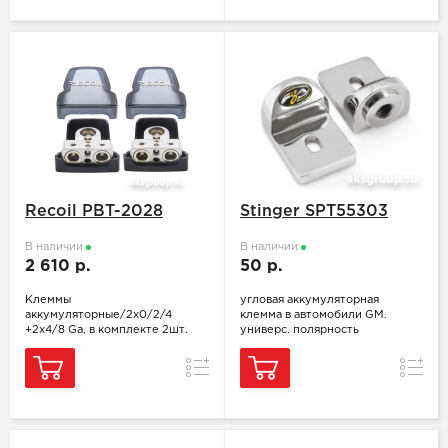
Recoil PBT-2028
Stinger SPT55303
В наличии
В наличии
2 610 р.
50 р.
Клеммы
угловая аккумуляторная
аккумуляторные/2x0/2/4
клемма в автомобили GM.
+2x4/8 Ga, в комплекте 2шт.
универс. полярность
Сравнение
Сравн