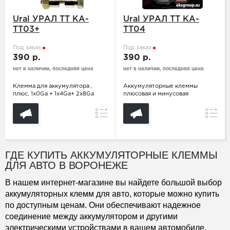
Ural УРАЛ ТТ КА-
Ural УРАЛ ТТ КА-
ТТ03+
ТТ04
Под заказ
Под заказ
390 р.
390 р.
нет в наличии, последняя цена
нет в наличии, последняя цена
Клемма для аккумулятора ,
Аккумуляторные клеммы
плюс, 1х0Ga + 1х4Ga+ 2х8Ga
плюсовая и минусовая
Сравнение
Сравн
ГДЕ КУПИТЬ АККУМУЛЯТОРНЫЕ КЛЕММЫ
ДЛЯ АВТО В ВОРОНЕЖЕ
В нашем интернет-магазине вы найдете большой выбор
аккумуляторных клемм для авто, которые можно купить
по доступным ценам. Они обеспечивают надежное
соединение между аккумулятором и другими
электрическими устройствами в вашем автомобиле,