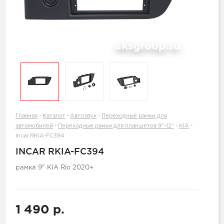
Главная
-
Каталог
-
Автозвук
-
Переходные рамки для
автомобилей
-
Переходные рамки для планшетов 9"-12"
-
KIA
-
Incar RKIA-FC394
INCAR RKIA-FC394
рамка 9" KIA Rio 2020+
1 490 р.