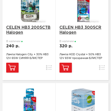
CELEN HB3 2005CTB
CELEN HB3 3005CR
Halogen
Halogen
В наличии
В наличии
240 р.
320 р.
Лампа Halogen City + 30% HB3
Лампа HOD Crystal + 50% HB3
12V 65W СИНЯЯ БЛИСТЕР
12V 65W прозрачная БЛИСТЕР
Сравнение
Сравн