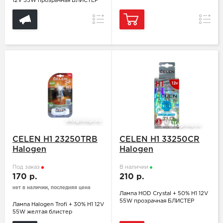
12V 55W прозрачная БЛИСТЕР
Сравнение
Сравн
CELEN H1 23250TRB
CELEN H1 33250CR
Halogen
Halogen
Под заказ
В наличии
170 р.
210 р.
нет в наличии, последняя цена
Лампа HOD Crystal + 50% H1 12V
55W прозрачная БЛИСТЕР
Лампа Halogen Trofi + 30% H1 12V
55W желтая блистер