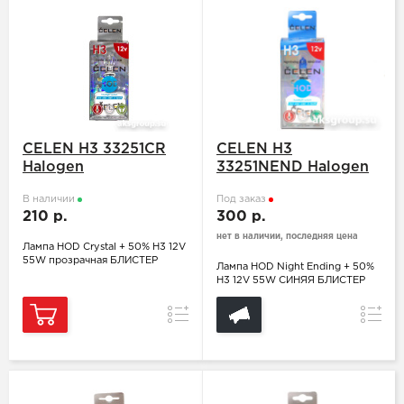
CELEN H3 33251CR
CELEN H3
Halogen
33251NEND Halogen
В наличии
Под заказ
210 р.
300 р.
нет в наличии, последняя цена
Лампа HOD Crystal + 50% H3 12V
55W прозрачная БЛИСТЕР
Лампа HOD Night Ending + 50%
H3 12V 55W СИНЯЯ БЛИСТЕР
Сравнение
Сравн