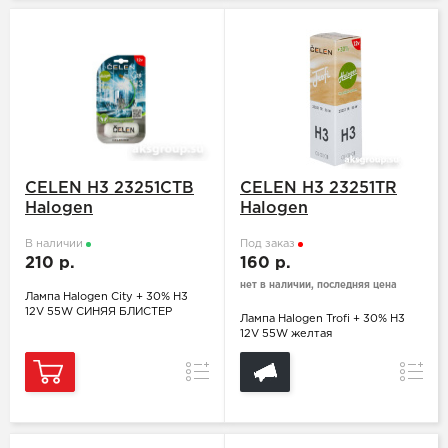
CELEN H3 23251CTB
CELEN H3 23251TR
Halogen
Halogen
В наличии
Под заказ
210 р.
160 р.
нет в наличии, последняя цена
Лампа Halogen City + 30% H3
12V 55W СИНЯЯ БЛИСТЕР
Лампа Halogen Trofi + 30% H3
12V 55W желтая
Сравнение
Сравн