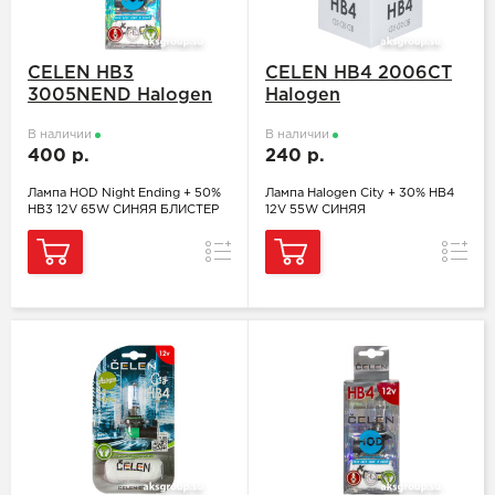
CELEN HB3
CELEN HB4 2006CT
3005NEND Halogen
Halogen
В наличии
В наличии
400 р.
240 р.
Лампа HOD Night Ending + 50%
Лампа Halogen City + 30% HB4
HB3 12V 65W СИНЯЯ БЛИСТЕР
12V 55W СИНЯЯ
Сравнение
Сравн