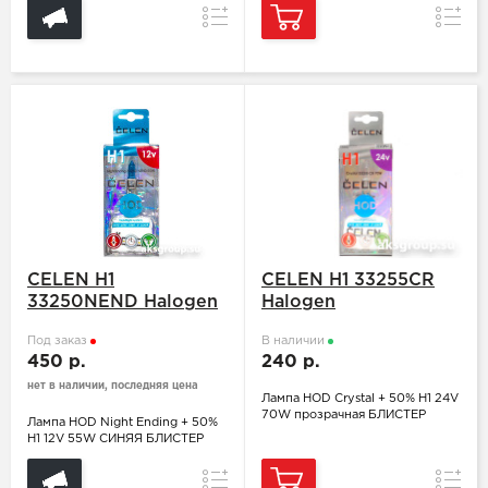
Сравнение
Сравн
CELEN H1
CELEN H1 33255CR
33250NEND Halogen
Halogen
Под заказ
В наличии
450 р.
240 р.
нет в наличии, последняя цена
Лампа HOD Crystal + 50% H1 24V
70W прозрачная БЛИСТЕР
Лампа HOD Night Ending + 50%
H1 12V 55W СИНЯЯ БЛИСТЕР
Сравнение
Сравн