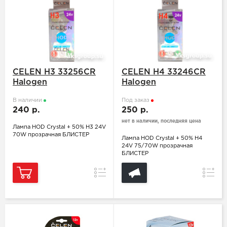
CELEN H3 33256CR
CELEN H4 33246CR
Halogen
Halogen
В наличии
Под заказ
240 р.
250 р.
нет в наличии, последняя цена
Лампа HOD Crystal + 50% H3 24V
70W прозрачная БЛИСТЕР
Лампа HOD Crystal + 50% H4
24V 75/70W прозрачная
БЛИСТЕР
Сравнение
Сравн