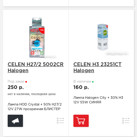
CELEN H27/2 5002CR
CELEN H3 23251CT
Halogen
Halogen
Под заказ
В наличии
250 р.
160 р.
нет в наличии, последняя цена
Лампа Halogen City + 30% H3
12V 55W СИНЯЯ
Лампа HOD Crystal + 50% H27/2
12V 27W прозрачная БЛИСТЕР
Сравнение
Сравн