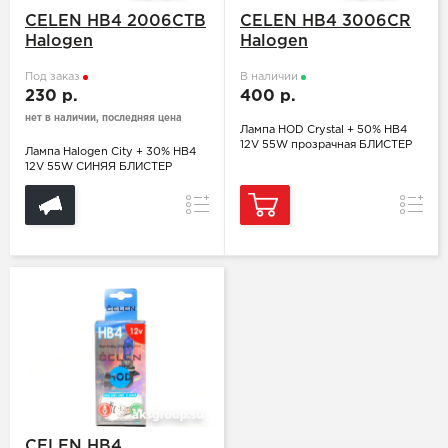
CELEN HB4 2006CTB
CELEN HB4 3006CR
Halogen
Halogen
Под заказ
В наличии
230 р.
400 р.
нет в наличии, последняя цена
Лампа HOD Crystal + 50% HB4
12V 55W прозрачная БЛИСТЕР
Лампа Halogen City + 30% HB4
12V 55W СИНЯЯ БЛИСТЕР
Сравнение
Сравн
CELEN HB4