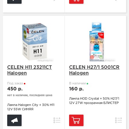
CELEN H11 23211CT
CELEN H27/1 5001CR
Halogen
Halogen
Под заказ
В наличии
450 р.
160 р.
нет в наличии, последняя цена
Лампа HOD Crystal + 50% H27/1
12V 27W прозрачная БЛИСТЕР
Лампа Halogen City + 30% H11
12V 55W СИНЯЯ
Сравнение
Сравн