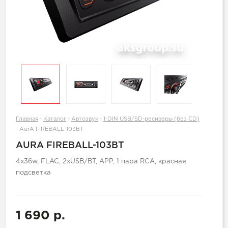
Главная
-
Каталог
-
Автозвук
-
1-DIN USB/SD-ресиверы (без CD)
-
AurA FIREBALL-103BT
AURA FIREBALL-103BT
4x36w, FLAC, 2xUSB/BT, APP, 1 пара RCA, красная
подсветка
1 690 р.