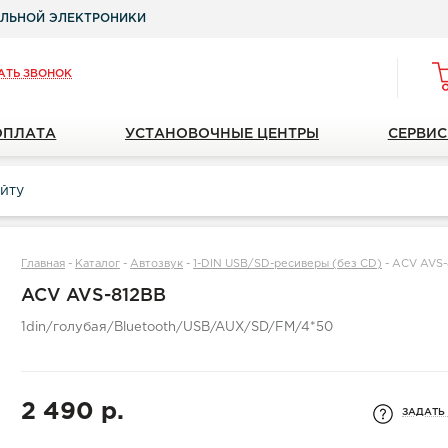
ЛЬНОЙ ЭЛЕКТРОНИКИ
АТЬ ЗВОНОК
ОПЛАТА
УСТАНОВОЧНЫЕ ЦЕНТРЫ
СЕРВИС
Главная
-
Каталог
-
Автозвук
-
1-DIN USB/SD-ресиверы (без CD)
-
ACV AVS-
ACV AVS-812BB
1din/голубая/Bluetooth/USB/AUX/SD/FM/4*50
2 490 р.
ЗАДАТЬ