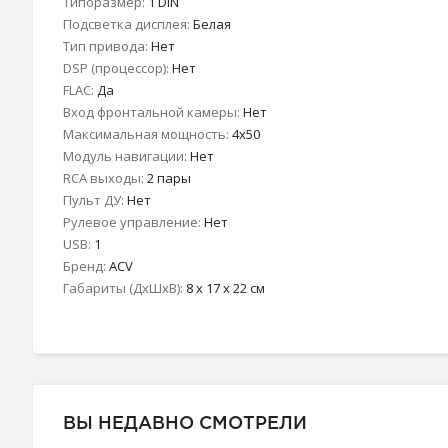
Типоразмер:
1 DIN
Подсветка дисплея:
Белая
Тип привода:
Нет
DSP (процессор):
Нет
FLAC:
Да
Вход фронтальной камеры:
Нет
Максимальная мощность:
4x50
Модуль навигации:
Нет
RCA выходы:
2 пары
Пульт ДУ:
Нет
Рулевое управление:
Нет
USB:
1
Бренд:
ACV
Габариты (ДхШхВ):
8 x 17 x 22 см
ВЫ НЕДАВНО СМОТРЕЛИ