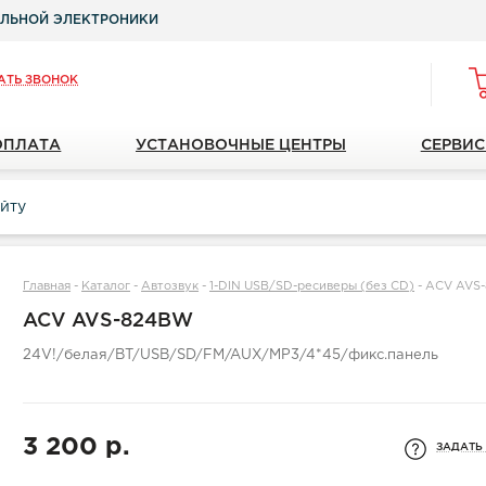
ЛЬНОЙ ЭЛЕКТРОНИКИ
АТЬ ЗВОНОК
ОПЛАТА
УСТАНОВОЧНЫЕ ЦЕНТРЫ
СЕРВИС
Главная
-
Каталог
-
Автозвук
-
1-DIN USB/SD-ресиверы (без CD)
-
ACV AVS
ACV AVS-824BW
24V!/белая/BT/USB/SD/FM/AUX/MP3/4*45/фикс.панель
3 200 р.
ЗАДАТЬ