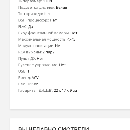
Типоразмер:
1 DIN
Подсветка дисплея:
Белая
Тип привода:
Нет
DSP (процессор):
Нет
FLAC:
Да
Вход фронтальной камеры:
Нет
Максимальная мощность:
4x45
Модуль навигации:
Нет
RCA выходы:
2 пары
Пульт ДУ:
Нет
Рулевое управление:
Нет
USB:
1
Бренд:
ACV
Вес:
0.66 кг
Габариты (ДхШхВ):
22 x 17 x 9 см
ВЫ НЕДАВНО СМОТРЕЛИ