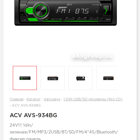
Главная
-
Каталог
-
Автозвук
-
1-DIN USB/SD-ресиверы (без CD)
-
ACV AVS-934BG
ACV AVS-934BG
24V!!! 1din/
зеленая/FM/MP3/2USB/BT/SD/FM/4*45/Bluetooth/
фиксир.панель