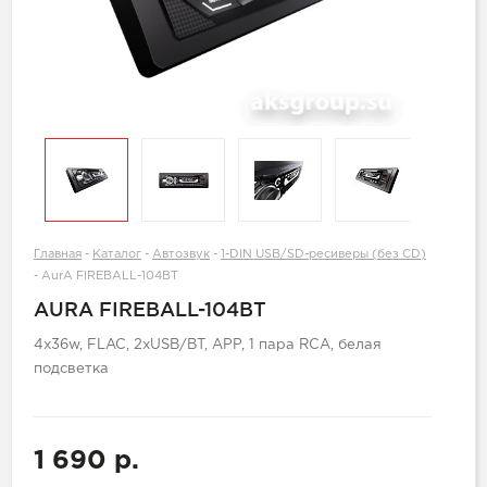
Главная
-
Каталог
-
Автозвук
-
1-DIN USB/SD-ресиверы (без CD)
-
AurA FIREBALL-104BT
AURA FIREBALL-104BT
4x36w, FLAC, 2xUSB/BT, APP, 1 пара RCA, белая
подсветка
1 690 р.