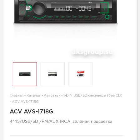
Главная
-
Каталог
-
Автозвук
-
1-DIN USB/SD-ресиверы (без CD)
-
ACV AVS-1718G
ACV AVS-1718G
4*45/USB/SD /FM/AUX 1RCA ,зеленая подсветка