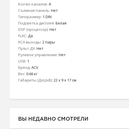
Кол-во каналов:
4
Съемная панель:
Нет
Типоразмер:
1 DIN
Подсветка дисплея:
Белая
DSP (процессор):
Нет
FLAC:
Да
RCA выходы:
2 пары
Пульт ДУ:
Нет
Рулевое управление:
Нет
USB:
1
Бренд:
ACV
Вес:
0.66 кг
Габариты (ДхШхВ):
22 x 9 x 17 см
ВЫ НЕДАВНО СМОТРЕЛИ