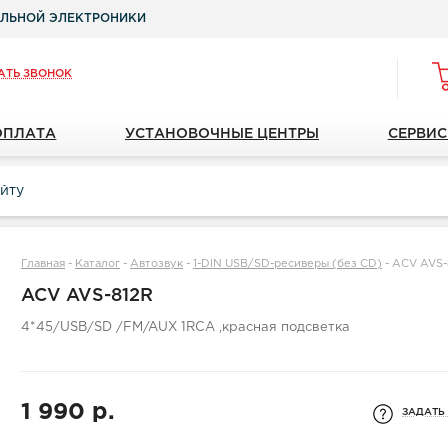
ЛЬНОЙ ЭЛЕКТРОНИКИ
АТЬ ЗВОНОК
ОПЛАТА
УСТАНОВОЧНЫЕ ЦЕНТРЫ
СЕРВИС
Главная
-
Каталог
-
Автозвук
-
1-DIN USB/SD-ресиверы (без CD)
-
ACV AVS-
ACV AVS-812R
4*45/USB/SD /FM/AUX 1RCA ,красная подсветка
1 990 р.
ЗАДАТЬ