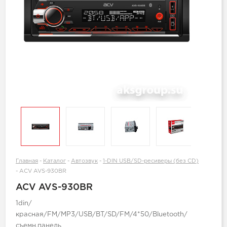
Главная
-
Каталог
-
Автозвук
-
1-DIN USB/SD-ресиверы (без CD)
-
ACV AVS-930BR
ACV AVS-930BR
1din/
красная/FM/MP3/USB/BT/SD/FM/4*50/Bluetooth/
съемн.панель