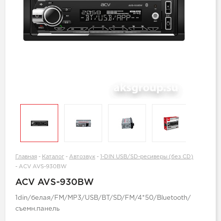
Главная
-
Каталог
-
Автозвук
-
1-DIN USB/SD-ресиверы (без CD)
-
ACV AVS-930BW
ACV AVS-930BW
1din/белая/FM/MP3/USB/BT/SD/FM/4*50/Bluetooth/
съемн.панель