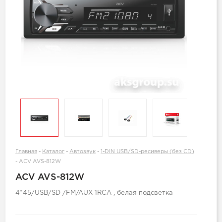
Главная
-
Каталог
-
Автозвук
-
1-DIN USB/SD-ресиверы (без CD)
-
ACV AVS-812W
ACV AVS-812W
4*45/USB/SD /FM/AUX 1RCA , белая подсветка