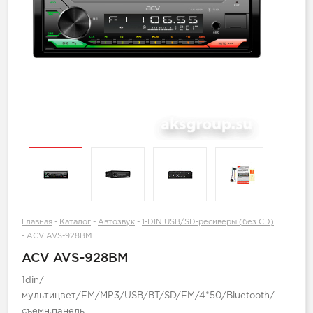
Главная
-
Каталог
-
Автозвук
-
1-DIN USB/SD-ресиверы (без CD)
-
ACV AVS-928BM
ACV AVS-928BM
1din/
мультицвет/FM/MP3/USB/BT/SD/FM/4*50/Bluetooth/
съемн.панель