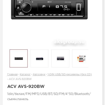
Главная
-
Каталог
-
Автозвук
-
1-DIN USB/SD-ресиверы (без CD)
-
ACV AVS-920BW
ACV AVS-920BW
1din/белая/FM/MP3/USB/BT/SD/FM/4*50/Bluetooth/
съемн.панель