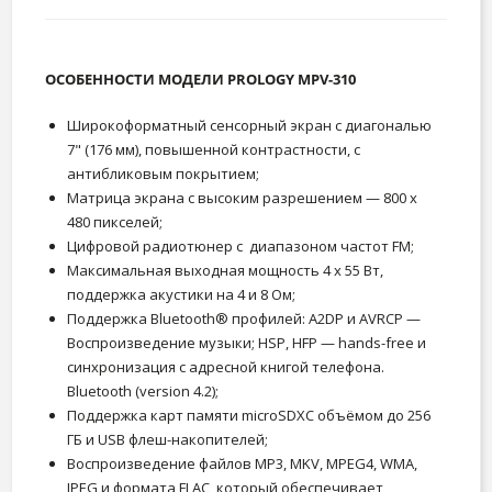
ОСОБЕННОСТИ МОДЕЛИ PROLOGY MPV-310
Широкоформатный сенсорный экран с диагональю
7" (176 мм), повышенной контрастности, с
антибликовым покрытием;
Матрица экрана с высоким разрешением — 800 х
480 пикселей;
Цифровой радиотюнер с диапазоном частот FM;
Максимальная выходная мощность 4 х 55 Вт,
поддержка акустики на 4 и 8 Ом;
Поддержка Bluetooth® профилей: A2DP и AVRCP —
Воспроизведение музыки; HSP, HFP — hands-free и
синхронизация с адресной книгой телефона.
Bluetooth (version 4.2);
Поддержка карт памяти microSDXC объёмом до 256
ГБ и USB флеш-накопителей;
Воспроизведение файлов MP3, MKV, MPEG4, WMA,
JPEG и формата FLAC, который обеспечивает