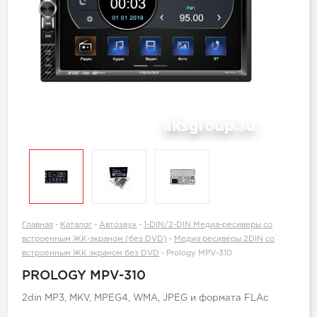
Главная
-
Каталог
-
Автозвук
-
1-DIN/2-DIN Медиа-ресиверы со
встроенным ЖК-экраном (без DVD)
-
Медиа ресиверы 2DIN со
встроенным ЖК экраном без DVD
-
Prology MPV-310
PROLOGY MPV-310
2din MP3, MKV, MPEG4, WMA, JPEG и формата FLAc