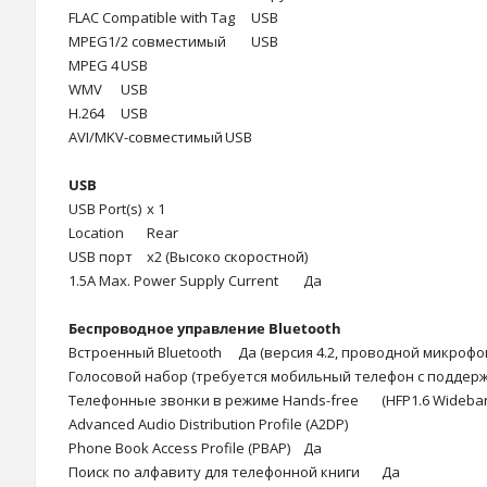
FLAC Compatible with Tag
USB
MPEG1/2 совместимый
USB
MPEG 4
USB
WMV
USB
H.264
USB
AVI/MKV-совместимый
USB
USB
USB Port(s)
x 1
Location
Rear
USB порт
x2 (Высоко скоростной)
1.5A Max. Power Supply Current
Да
Беспроводное управление Bluetooth
Встроенный Bluetooth Да (версия 4.2, проводной микрофо
Голосовой набор (требуется мобильный телефон с поддер
Телефонные звонки в режиме Hands-free
(HFP1.6 Wideba
Advanced Audio Distribution Profile (A2DP)
Phone Book Access Profile (PBAP)
Да
Поиск по алфавиту для телефонной книги
Да