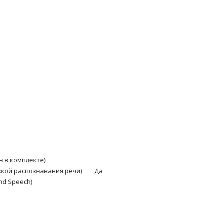
н в комплекте)
жкой распознавания речи)
Да
nd Speech)