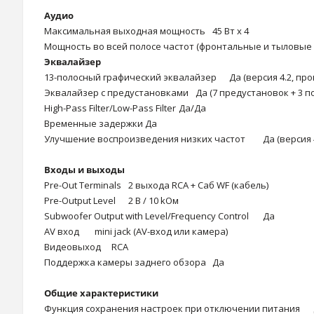
Аудио
Максимальная выходная мощность
45 Вт x 4
Мощность во всей полосе частот (фронтальные и тыловые
Эквалайзер
13-полосный графический эквалайзер
Да (версия 4.2, п
Эквалайзер с предустановками
Да (7 предустановок + 3 
High-Pass Filter/Low-Pass Filter
Да/Да
Временные задержки
Да
Улучшение воспроизведения низких частот
Да (версия
Входы и выходы
Pre-Out Terminals
2 выхода RCA + Саб WF (кабель)
Pre-Output Level
2 В / 10 kОм
Subwoofer Output with Level/Frequency Control
Да
AV вход
mini jack (AV-вход или камера)
Видеовыход
RCA
Поддержка камеры заднего обзора
Да
Общие характеристики
Функция сохранения настроек при отключении питания