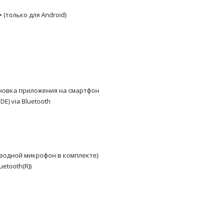
• (только для Android)
тановка приложения на смартфон
DE)
via Bluetooth
роводной микрофон в комплекте)
uetooth(R))