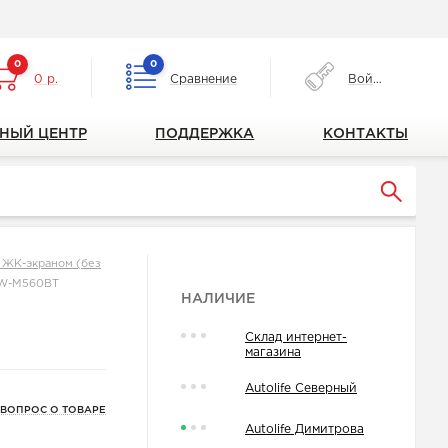
0
0
0 р.
Сравнение
Войти
НЫЙ ЦЕНТР
ПОДДЕРЖКА
КОНТАКТЫ
 ЖК-экраном (без
W-M560BT
НАЛИЧИЕ
Склад интернет-
магазина
Autolife Северный
 ВОПРОС О ТОВАРЕ
Autolife Димитрова