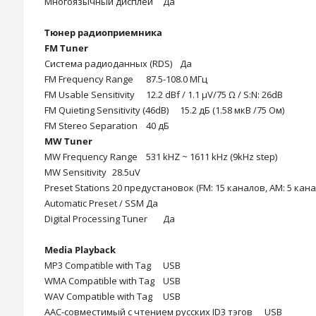
Многоязычный дисплей
Да
Тюнер радиоприемника
FM Tuner
Система радиоданных (RDS)
Да
FM Frequency Range
87.5-108.0 МГц
FM Usable Sensitivity
12.2 dBf / 1.1 µV/75 Ω / S:N: 26dB
FM Quieting Sensitivity (46dB)
15.2 дБ (1.58 мкВ /75 Ом)
FM Stereo Separation
40 дБ
MW Tuner
MW Frequency Range
531 kHZ ~ 1611 kHz (9kHz step)
MW Sensitivity
28.5uV
Preset Stations
20 предустановок (FM: 15 каналов, AM: 5 кана
Automatic Preset / SSM
Да
Digital Processing Tuner
Да
Media Playback
MP3 Compatible with Tag
USB
WMA Compatible with Tag
USB
WAV Compatible with Tag
USB
AAC-совместимый c чтением русских ID3 тэгов
USB