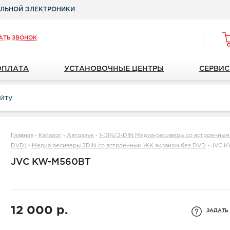
ЛЬНОЙ ЭЛЕКТРОНИКИ
АТЬ ЗВОНОК
ОПЛАТА
УСТАНОВОЧНЫЕ ЦЕНТРЫ
СЕРВИС
Главная
-
Каталог
-
Автозвук
-
1-DIN/2-DIN Медиа-ресиверы со встроенным
DVD)
-
Медиа ресиверы 2DIN со встроенным ЖК экраном без DVD
-
JVC K
JVC KW-M560BT
12 000 р.
ЗАДАТЬ