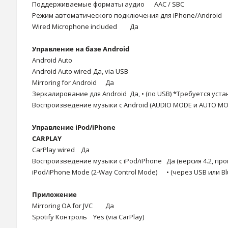
Поддерживаемые форматы аудио
AAC / SBC
Режим автоматического подключения для iPhone/Android
Wired Microphone included
Да
Управление на базе Android
Android Auto
Android Auto wired
Да, via USB
Mirroring for Android
Да
Зеркалирование для Android
Да, • (по USB) *Требуется ус
Воспроизведение музыки с Android (AUDIO MODE и AUTO MO
Управление iPod/iPhone
CARPLAY
CarPlay wired
Да
Воспроизведение музыки с iPod/iPhone
Да (версия 4.2, п
iPod/iPhone Mode (2-Way Control Mode)
• (через USB или Bl
Приложение
Mirroring OA for JVC
Да
Spotify Контроль
Yes (via CarPlay)