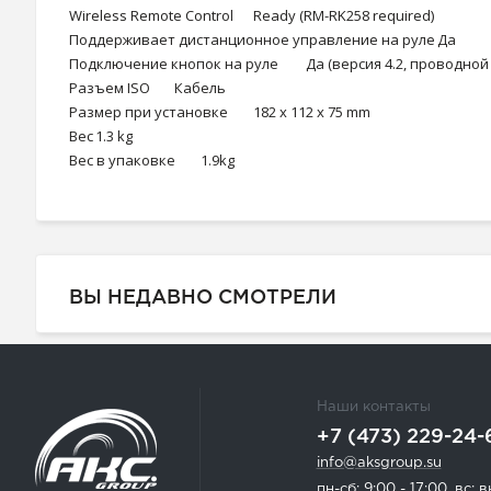
Wireless Remote Control
Ready (RM-RK258 required)
Поддерживает дистанционное управление на руле
Да
Подключение кнопок на руле
Да (версия 4.2, проводно
Разъем ISO
Кабель
Размер при установке
182 x 112 x 75 mm
Вес
1.3 kg
Вес в упаковке
1.9kg
ВЫ НЕДАВНО СМОТРЕЛИ
Наши контакты
+7 (473) 229-24-
info@aksgroup.su
пн-сб: 9:00 - 17:00, вс: