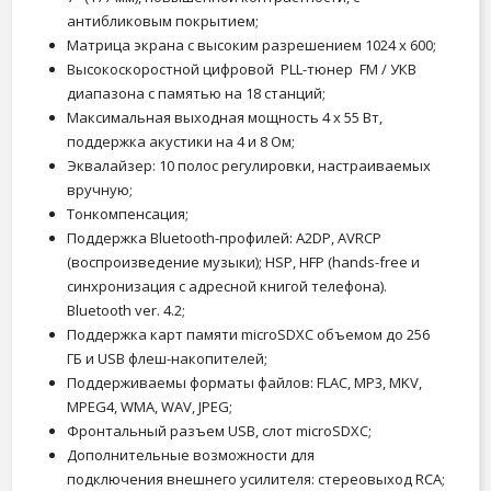
антибликовым покрытием;
Матрица экрана с высоким разрешением 1024 х 600;
Высокоскоростной цифровой PLL-тюнер FM / УКВ
диапазона с памятью на 18 станций;
Максимальная выходная мощность 4 х 55 Вт,
поддержка акустики на 4 и 8 Ом;
Эквалайзер: 10 полос регулировки, настраиваемых
вручную;
Тонкомпенсация;
Поддержка Bluetooth-профилей: A2DP, AVRCP
(воспроизведение музыки); HSP, HFP (hands-free и
синхронизация с адресной книгой телефона).
Bluetooth ver. 4.2;
Поддержка карт памяти microSDXC объемом до 256
ГБ и USB флеш-накопителей;
Поддерживаемы форматы файлов: FLAC, MP3, MKV,
MPEG4, WMA, WAV, JPEG;
Фронтальный разъем USB, слот microSDXC;
Дополнительные возможности для
подключения внешнего усилителя: стереовыход RCA;