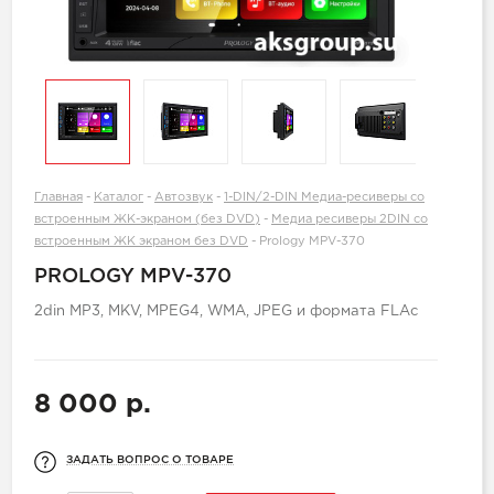
Главная
-
Каталог
-
Автозвук
-
1-DIN/2-DIN Медиа-ресиверы со
встроенным ЖК-экраном (без DVD)
-
Медиа ресиверы 2DIN со
встроенным ЖК экраном без DVD
-
Prology MPV-370
PROLOGY MPV-370
2din MP3, MKV, MPEG4, WMA, JPEG и формата FLAc
8 000 р.
ЗАДАТЬ ВОПРОС О ТОВАРЕ