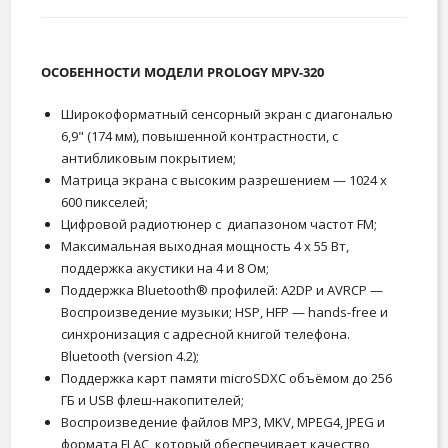
ОСОБЕННОСТИ МОДЕЛИ PROLOGY MPV-320
Широкоформатный сенсорный экран с диагональю
6,9" (174 мм), повышенной контрастности, с
антибликовым покрытием;
Матрица экрана с высоким разрешением — 1024 х
600 пикселей;
Цифровой радиотюнер с диапазоном частот FM;
Максимальная выходная мощность 4 х 55 Вт,
поддержка акустики на 4 и 8 Ом;
Поддержка Bluetooth® профилей: A2DP и AVRCP —
Воспроизведение музыки; HSP, HFP — hands-free и
синхронизация с адресной книгой телефона.
Bluetooth (version 4.2);
Поддержка карт памяти microSDXC объёмом до 256
ГБ и USB флеш-накопителей;
Воспроизведение файлов MP3, MKV, MPEG4, JPEG и
формата FLAC, который обеспечивает качество