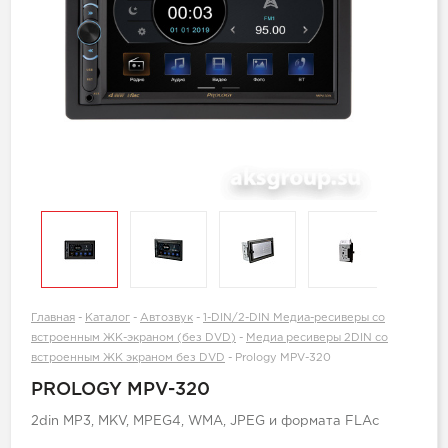
Главная
-
Каталог
-
Автозвук
-
1-DIN/2-DIN Медиа-ресиверы со
встроенным ЖК-экраном (без DVD)
-
Медиа ресиверы 2DIN со
встроенным ЖК экраном без DVD
-
Prology MPV-320
PROLOGY MPV-320
2din MP3, MKV, MPEG4, WMA, JPEG и формата FLAc