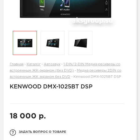
Главная
-
Каталог
-
Автозвук
-
1-DIN/2-DIN Медиа-ресиверы со
встроенным ЖК-экраном (без DVD)
-
Медиа ресиверы 2DIN со
встроенным ЖК экраном без DVD
-
Kenwood DMX-1025BT DSP
KENWOOD DMX-1025BT DSP
18 000 р.
ЗАДАТЬ ВОПРОС О ТОВАРЕ