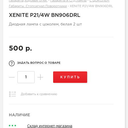
габариты,ходовые огни.
-
Габариты и С/Д лампы
-
С ЦОКОЛЕМ
Габариты .Стопсигнал.Поворотники
-
XENITE P21/4W BN906DRL
XENITE P21/4W BN906DRL
Диодная лампа с цоколем, белая 2 шт
500 р.
ЗАДАТЬ ВОПРОС О ТОВАРЕ
КУПИТЬ
Добавить к сравнению
НАЛИЧИЕ
Склад интернет-магазина