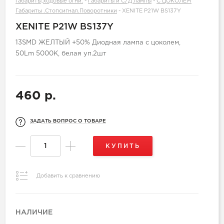
габариты,ходовые огни.
-
Габариты и С/Д лампы
-
С ЦОКОЛЕМ
Габариты .Стопсигнал.Поворотники
-
XENITE P21W BS137Y
XENITE P21W BS137Y
13SMD ЖЕЛТЫЙ +50% Диодная лампа с цоколем,
50Lm 5000K, белая уп.2шт
460 р.
ЗАДАТЬ ВОПРОС О ТОВАРЕ
КУПИТЬ
Добавить к сравнению
НАЛИЧИЕ