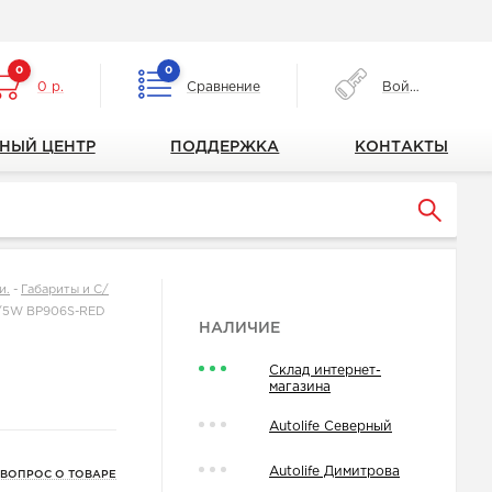
0
0
0 р.
Сравнение
Войти
НЫЙ ЦЕНТР
ПОДДЕРЖКА
КОНТАКТЫ
и.
-
Габариты и С/
/5W BP906S-RED
НАЛИЧИЕ
Склад интернет-
магазина
Autolife Северный
Autolife Димитрова
 ВОПРОС О ТОВАРЕ