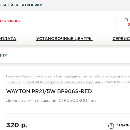
ЛЬНОЙ ЭЛЕКТРОНИКИ
АТЬ ЗВОНОК
ОПЛАТА
УСТАНОВОЧНЫЕ ЦЕНТРЫ
СЕРВИС
Главная
-
Каталог
-
Автосвет
-
Светодиодные лампы, габариты,ходовые огн
Д лампы
-
С ЦОКОЛЕМ Габариты .Стопсигнал.Поворотники
-
WAYTON PR21
WAYTON PR21/5W BP906S-RED
Диодная лампа с цоколем, СТРОБОСКОП 1 шт
320 р.
ЗАДАТЬ