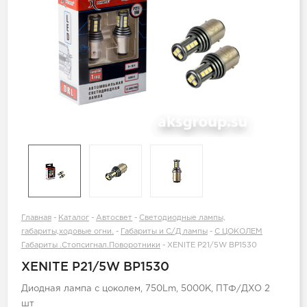
Главная
-
Каталог
-
Автосвет
-
Светодиодные лампы,
габариты,ходовые огни.
-
Габариты и С/Д лампы
-
С ЦОКОЛЕМ
Габариты .Стопсигнал.Поворотники
-
XENITE P21/5W BP1530
XENITE P21/5W BP1530
Диодная лампа с цоколем, 750Lm, 5000K, ПТФ/ДХО 2
шт