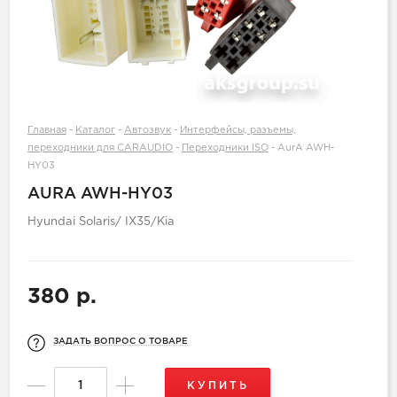
Главная
-
Каталог
-
Автозвук
-
Интерфейсы, разъемы,
переходники для CARAUDIO
-
Переходники ISO
-
AurA AWH-
HY03
AURA AWH-HY03
Hyundai Solaris/ IX35/Kia
380 р.
ЗАДАТЬ ВОПРОС О ТОВАРЕ
КУПИТЬ