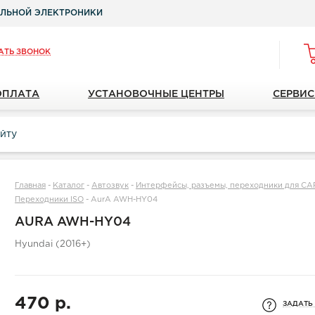
ЛЬНОЙ ЭЛЕКТРОНИКИ
АТЬ ЗВОНОК
ОПЛАТА
УСТАНОВОЧНЫЕ ЦЕНТРЫ
СЕРВИС
Главная
-
Каталог
-
Автозвук
-
Интерфейсы, разъемы, переходники для C
Переходники ISO
-
AurA AWH-HY04
AURA AWH-HY04
Hyundai (2016+)
470 р.
ЗАДАТЬ