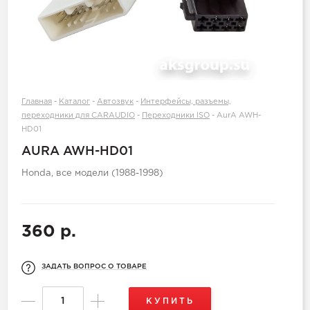
Главная
-
Каталог
-
Автозвук
-
Интерфейсы, разъемы,
переходники для CARAUDIO
-
Переходники ISO
-
AurA AWH-
HD01
AURA AWH-HD01
Honda, все модели (1988-1998)
360 р.
ЗАДАТЬ ВОПРОС О ТОВАРЕ
КУПИТЬ