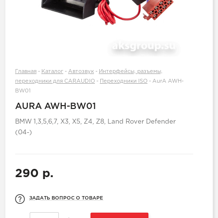
Главная
-
Каталог
-
Автозвук
-
Интерфейсы, разъемы,
переходники для CARAUDIO
-
Переходники ISO
-
AurA AWH-
BW01
AURA AWH-BW01
BMW 1,3,5,6,7, X3, X5, Z4, Z8, Land Rover Defender
(04-)
290 р.
ЗАДАТЬ ВОПРОС О ТОВАРЕ