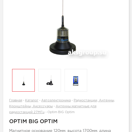
Главная
-
Каталог
-
Автоэлектроника
-
Радиостанции, Антенны,
Кронштейны, Аксессуары
-
Антенны магнитные для
радиостанций 27МГц
-
Optim BIG Optim
OPTIM BIG OPTIM
Магнитное основание 120мм, высота 1700мм, длина