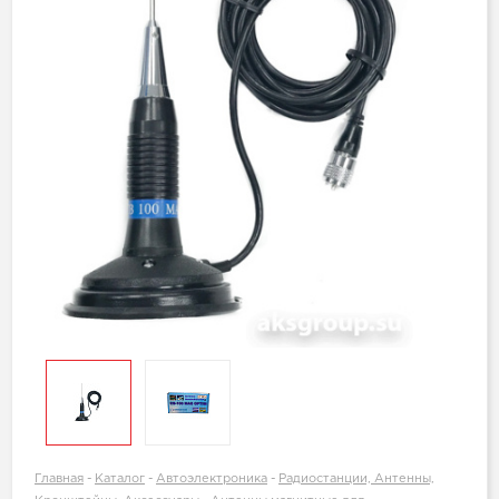
Главная
-
Каталог
-
Автоэлектроника
-
Радиостанции, Антенны,