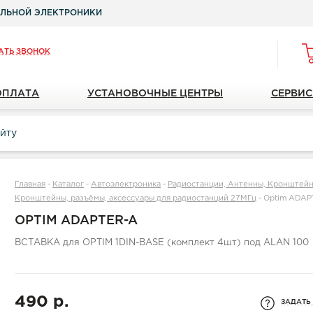
ЛЬНОЙ ЭЛЕКТРОНИКИ
АТЬ ЗВОНОК
ОПЛАТА
УСТАНОВОЧНЫЕ ЦЕНТРЫ
СЕРВИС
Главная
-
Каталог
-
Автоэлектроника
-
Радиостанции, Антенны, Кронштейн
Кронштейны, разъёмы, аксессуары для радиостанций 27МГц
-
Optim ADAP
OPTIM ADAPTER-A
ВСТАВКА для OPTIM 1DIN-BASE (комплект 4шт) под ALAN 100
490 р.
ЗАДАТЬ